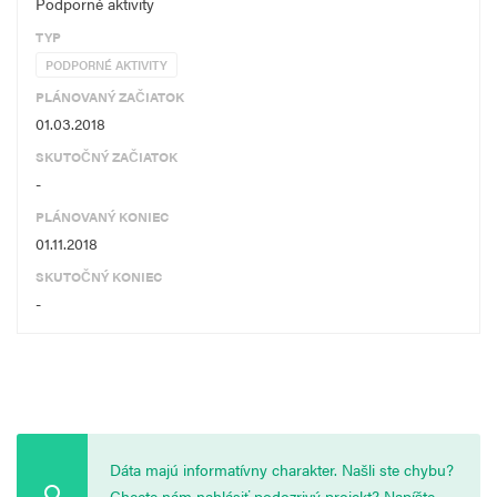
Podporné aktivity
TYP
PODPORNÉ AKTIVITY
PLÁNOVANÝ ZAČIATOK
01.03.2018
SKUTOČNÝ ZAČIATOK
-
PLÁNOVANÝ KONIEC
01.11.2018
SKUTOČNÝ KONIEC
-
Dáta majú informatívny charakter. Našli ste chybu?
Chcete nám nahlásiť podozrivý projekt? Napíšte