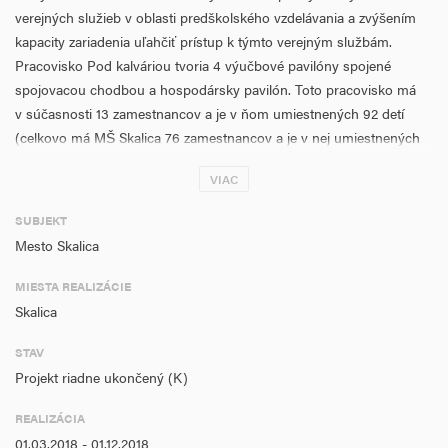
verejných služieb v oblasti predškolského vzdelávania a zvýšením
kapacity zariadenia uľahčiť prístup k týmto verejným službám.
Pracovisko Pod kalváriou tvoria 4 výučbové pavilóny spojené
spojovacou chodbou a hospodársky pavilón. Toto pracovisko má
v súčasnosti 13 zamestnancov a je v ňom umiestnených 92 detí
(celkovo má MŠ Skalica 76 zamestnancov a je v nej umiestnených
543 detí). V rámci tohto projektu budú v MŠ Skalica - pracovisko
VIAC
Pod kalváriou realizované nasledovné aktivity :
SUBJEKT
prestavba hospodárskeho pavilónu na triedu - ,
Mesto Skalica
odstránenie havarijného stavu podlahových konštrukcií
a vnútornej kanalizácie,
MIESTA REALIZÁCIE
zníženie energetickej náročnosti celého objektu MŠ
Skalica
stavebno-technické úpravy areálu MŠ – obnova oplotenia
interiérové vybavenie novej triedy.
STAV
Projekt riadne ukončený (K)
Realizáciou projektu teda príde k zvýšeniu kapacity materskej školy
vytvorením novej triedy vrátane jej vybavenia , dôjde k skvalitneniu
REALIZÁCIA
podmienok v oblasti hygieny, ochrany zdravia a bezpečnosti
01.03.2018 - 01.12.2018