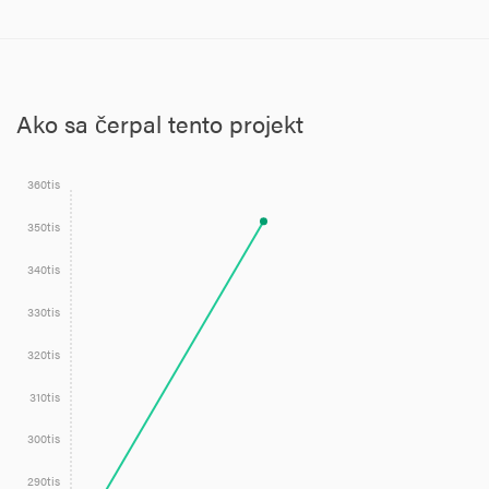
Ako sa čerpal tento projekt
360tis
350tis
340tis
330tis
320tis
310tis
300tis
290tis