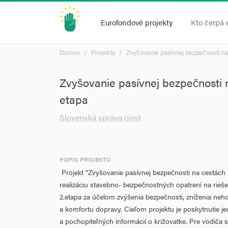
Eurofondové projekty
Kto čerpá 
Domov
Projekty
Zvyšovanie pasívnej bezpečnosti na c
Zvyšovanie pasívnej bezpečnosti na
etapa
Slovenská správa ciest
POPIS PROJEKTU
Projekt "Zvyšovanie pasívnej bezpečnosti na cestách I. 
realizáciu stavebno- bezpečnostných opatrení na rie
2.etapa za účelom zvýšenia bezpečnosti, zníženia neho
a komfortu dopravy. Cieľom projektu je poskytnutie 
a pochopiteľných informácií o križovatke. Pre vodiča 