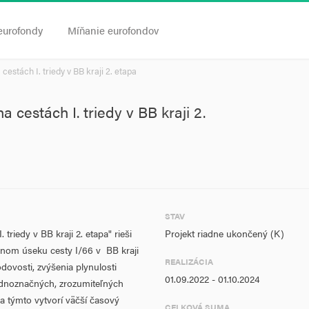
eurofondy
Míňanie eurofondov
estách I. triedy v BB kraji 2. etapa
 cestách I. triedy v BB kraji 2.
STAV
triedy v BB kraji 2. etapa" rieši
Projekt riadne ukončený (K)
šenom úseku cesty I/66 v BB kraji
REALIZÁCIA
dovosti, zvýšenia plynulosti
01.09.2022 - 01.10.2024
jednoznačných, zrozumiteľných
sa týmto vytvorí väčší časový
CELKOVÁ SUMA