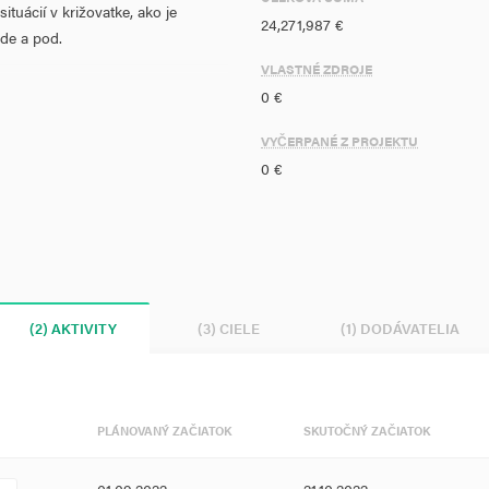
tuácií v križovatke, ako je
24,271,987 €
v jazde a pod.
VLASTNÉ ZDROJE
0 €
70,00 – 72,50 a následne v km
VYČERPANÉ Z PROJEKTU
m.
0 €
114,00 – 166,00. Celková dĺžka
 (na cestnom ťahu I/66) v rozsahu
(2) AKTIVITY
(3) CIELE
(1) DODÁVATELIA
tnou právnou úpravou a
ch a vodorovných dopravných
PLÁNOVANÝ ZAČIATOK
SKUTOČNÝ ZAČIATOK
iče nárazu, nosiče ZDZ a zvodidlá
ie dopravy na vjazde do obce,