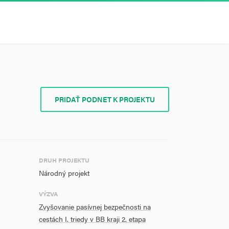
PRIDAŤ PODNET K PROJEKTU
DRUH PROJEKTU
Národný projekt
VÝZVA
Zvyšovanie pasívnej bezpečnosti na
cestách I. triedy v BB kraji 2. etapa