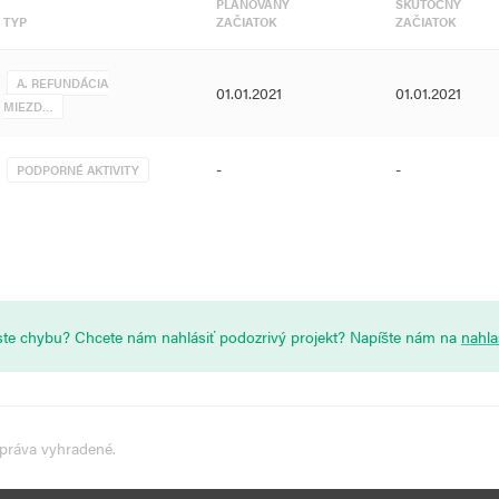
PLÁNOVANÝ
SKUTOČNÝ
TYP
ZAČIATOK
ZAČIATOK
A. REFUNDÁCIA
01.01.2021
01.01.2021
MIEZD…
-
-
PODPORNÉ AKTIVITY
i ste chybu? Chcete nám nahlásiť podozrivý projekt? Napíšte nám na
nahl
 práva vyhradené.