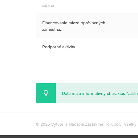
NÁZOV
Financovanie miezd oprávnených
zamestna…
Podporné aktivity
Dáta majú informatívny charakter. Našl
© 2026 Vytvorila
Nadácia Zastavme Korupciu
. Všetky