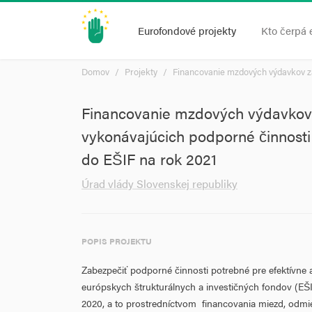
Eurofondové projekty
Kto čerpá 
Domov
Projekty
Financovanie mzdových výdavkov za
Financovanie mzdových výdavko
vykonávajúcich podporné činnosti
do EŠIF na rok 2021
Úrad vlády Slovenskej republiky
POPIS PROJEKTU
Zabezpečiť podporné činnosti potrebné pre efektívne 
európskych štrukturálnych a investičných fondov (E
2020, a to prostredníctvom financovania miezd, odm