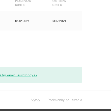
PLÁNOVANÝ
SKUTOČNÝ
KONIEC
KONIEC
01.12.2021
31.12.2021
-
-
asit@kamidueurofondy.sk
Výzvy
Podmienky používania