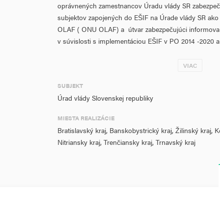
oprávnených zamestnancov Úradu vlády SR zabezpečujú
subjektov zapojených do EŠIF na Úrade vlády SR ak
OLAF ( ONU OLAF) a útvar zabezpečujúci informovan
v súvislosti s implementáciou EŠIF v PO 2014 -2020 a 
programového obdobia 2021-2027. Projekt svojím zam
názvom " Financovanie mzdových výdavkov zamestn
VIAC
podporné činnosti pre potreby subjektov zapojených 
SUBJEKT
vecná realizácia bola ukončená v decembri 2020. Poč
Úrad vlády Slovenskej republiky
na ÚVSR podporné aktivity je spolu 14.
MIESTA REALIZÁCIE
Merateľný ukazovateľ P0740 je v rámci projektu stan
Bratislavský kraj, Banskobystrický kraj, Žilinský kraj, 
v nadväznosti na reálny prepočet % oprávnenosti o
Nitriansky kraj, Trenčiansky kraj, Trnavský kraj
aktivity v rámci predchádzajúceho projektu na finan
EŠIF v rámci ÚV SR. Hodnota merateľného ukazovateľ
predpokladanú mieru PN a pod.