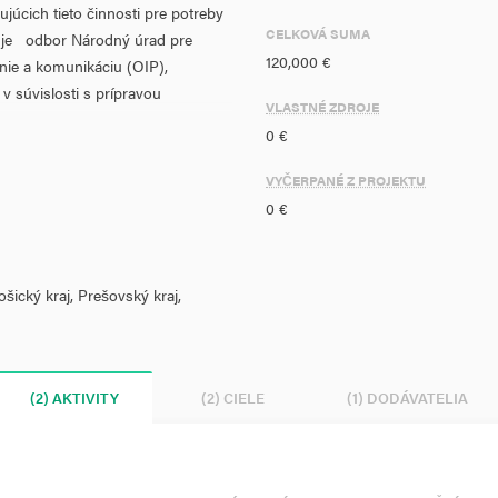
cich tieto činnosti pre potreby
CELKOVÁ SUMA
o je odbor Národný úrad pre
120,000 €
ie a komunikáciu (OIP),
v súvislosti s prípravou
VLASTNÉ ZDROJE
eraním nadväzuje na projekt s
0 €
ancov ÚV SR vykonávajúcich
do EŠIF do roku 2020 " , ktorého
VYČERPANÉ Z PROJEKTU
et zamestnancov, ktorí vykonávajú
0 €
ovený na hodnotu 2,50
Košický kraj, Prešovský kraj,
právnených AK na podporné
covanie podporných činností pre
a zároveň zohľadňuje
(2) AKTIVITY
(2) CIELE
(1) DODÁVATELIA