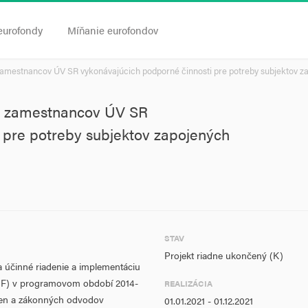
eurofondy
Míňanie eurofondov
mestnancov ÚV SR vykonávajúcich podporné činnosti pre potreby subjektov za
v zamestnancov ÚV SR
 pre potreby subjektov zapojených
STAV
Projekt riadne ukončený (K)
a účinné riadenie a implementáciu
ŠIF) v programovom období 2014-
REALIZÁCIA
ien a zákonných odvodov
01.01.2021 - 01.12.2021