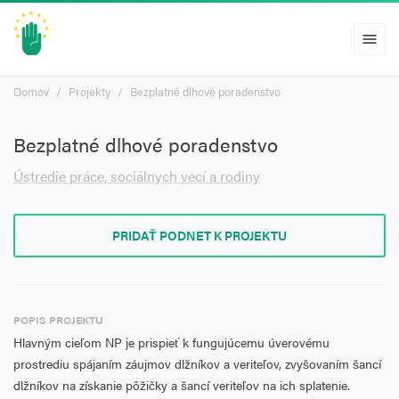
menu
Domov
Projekty
Bezplatné dlhové poradenstvo
Bezplatné dlhové poradenstvo
Ústredie práce, sociálnych vecí a rodiny
PRIDAŤ PODNET K PROJEKTU
POPIS PROJEKTU
Hlavným cieľom NP je prispieť k fungujúcemu úverovému
prostrediu spájaním záujmov dlžníkov a veriteľov, zvyšovaním šancí
dlžníkov na získanie pôžičky a šancí veriteľov na ich splatenie.