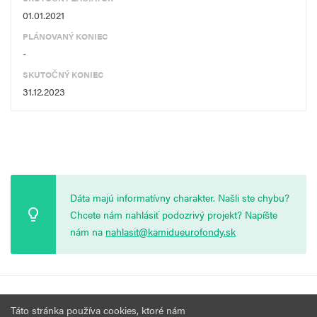
01.01.2021
PLÁNOVANÝ KONIEC
-
SKUTOČNÝ KONIEC
31.12.2023
Dáta majú informatívny charakter. Našli ste chybu?
Chcete nám nahlásiť podozrivý projekt? Napíšte
nám na
nahlasit@kamidueurofondy.sk
© 2026 Vytvorila
Nadácia Zastavme Korupciu
.
Výzvy
Podmienky
Táto stránka používa cookies, ktoré nám