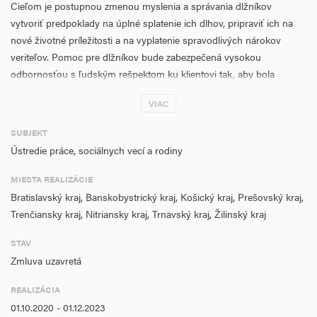
Cieľom je postupnou zmenou myslenia a správania dlžníkov
vytvoriť predpoklady na úplné splatenie ich dlhov, pripraviť ich na
nové životné príležitosti a na vyplatenie spravodlivých nárokov
veriteľov. Pomoc pre dlžníkov bude zabezpečená vysokou
odbornosťou s ľudským rešpektom ku klientovi tak, aby bola
poskytnutá nová šanca človeku bez ohľadu na jeho súčasné
VIAC
ťažkosti. Človek, ktorý sa ocitne v ťažkej finančnej kríze potrebuje
nielen ekonomicko-finančné poradenstvo, ale takisto aj právne
SUBJEKT
poradenstvo a často krát aj psychologické poradenstvo.
Ústredie práce, sociálnych vecí a rodiny
MIESTA REALIZÁCIE
Bratislavský kraj, Banskobystrický kraj, Košický kraj, Prešovský kraj,
Trenčiansky kraj, Nitriansky kraj, Trnavský kraj, Žilinský kraj
STAV
Zmluva uzavretá
REALIZÁCIA
01.10.2020 - 01.12.2023