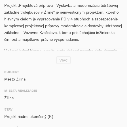
Projekt „Projektová príprava - Výstavba a modernizácia údržbovej
základne trolejbusov v Žiline“ je neinvestičným projektom, ktorého
hlavným cieľom je vypracovanie PD v 4 stupňoch a zabezpečenie
komplexnej projektovej prípravy modernizácie a dostavby údržbovej
základne – Vozovne Kvačalova, k tomu prislúchajúca inžinierska
činnosť a majetkovo-právne vysporiadanie.
V rámci jednej hlavnej aktivity bude riešená potreba dobudovania
a zmodernizovania údržbovej základne Kvačalova (objekty aj
VIAC
technológie) pre potreby 100 % nízkopodlažného moderného
vozidlového parku a to pre kapacitu vozidiel súčasnú ako aj
SUBJEKT
výhľadovo do budúcnosti.
Mesto Žilina
Úspešná realizácia Národného projektu a jeho aktivita (Projektová
MIESTA REALIZÁCIE
príprava) bude východiskom a základným predpokladom
Žilina
nadväzujúceho investičného projektu – dobudovania a modernizácie
technickej základne na opravu a údržbu vozového parku dráhovej
STAV
MHD – trolejbusov.
Projekt riadne ukončený (K)