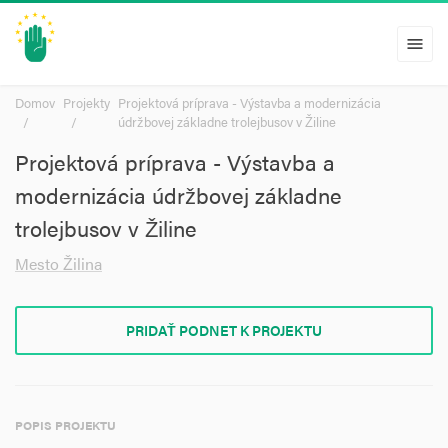
menu
Domov
Projekty
Projektová príprava - Výstavba a modernizácia
údržbovej základne trolejbusov v Žiline
Projektová príprava - Výstavba a
modernizácia údržbovej základne
trolejbusov v Žiline
Mesto Žilina
PRIDAŤ PODNET K PROJEKTU
POPIS PROJEKTU