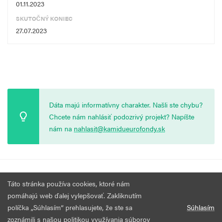
01.11.2023
SKUTOČNÝ KONIEC
27.07.2023
Dáta majú informatívny charakter. Našli ste chybu?
Chcete nám nahlásiť podozrivý projekt? Napíšte
nám na
nahlasit@kamidueurofondy.sk
© 2026 Vytvorila
Nadácia Zastavme Korupciu
.
Výzvy
Podmienky
Táto stránka používa cookies, ktoré nám
Všetky práva vyhradené.
používania
pomáhajú web ďalej vylepšovať. Zakliknutím
políčka „Súhlasím“ prehlasujete, že ste sa
Súhlasím
zoznámili s našou politikou využívania súborov