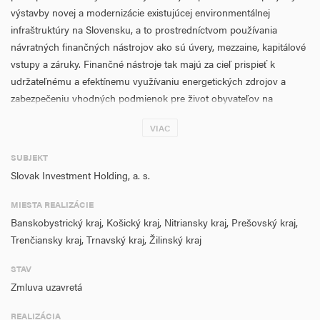
výstavby novej a modernizácie existujúcej environmentálnej
infraštruktúry na Slovensku, a to prostredníctvom používania
návratných finančných nástrojov ako sú úvery, mezzaine, kapitálové
vstupy a záruky. Finančné nástroje tak majú za cieľ prispieť k
udržateľnému a efektínemu využívaniu energetických zdrojov a
zabezpečeniu vhodných podmienok pre život obyvateľov na
Slovensku. Oprávneným územím realizácie aktivít je menej rozvinutý
VIAC
región SR.
SUBJEKT
Slovak Investment Holding, a. s.
MIESTA REALIZÁCIE
Banskobystrický kraj, Košický kraj, Nitriansky kraj, Prešovský kraj,
Trenčiansky kraj, Trnavský kraj, Žilinský kraj
STAV
Zmluva uzavretá
REALIZÁCIA