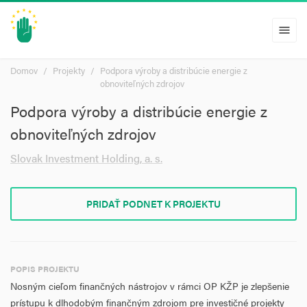
menu
Domov
Projekty
Podpora výroby a distribúcie energie z
obnoviteľných zdrojov
Podpora výroby a distribúcie energie z
obnoviteľných zdrojov
Slovak Investment Holding, a. s.
PRIDAŤ PODNET K PROJEKTU
POPIS PROJEKTU
Nosným cieľom finančných nástrojov v rámci OP KŽP je zlepšenie
prístupu k dlhodobým finančným zdrojom pre investičné projekty