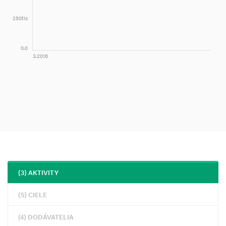
250tis
0.0
3.2016
(3) AKTIVITY
(5) CIELE
(4) DODÁVATELIA