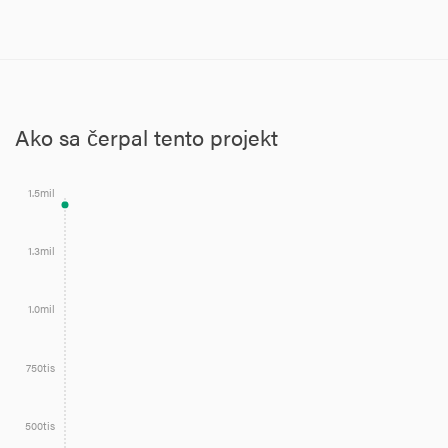
Ako sa čerpal tento projekt
1.5mil
1.3mil
1.0mil
750tis
500tis