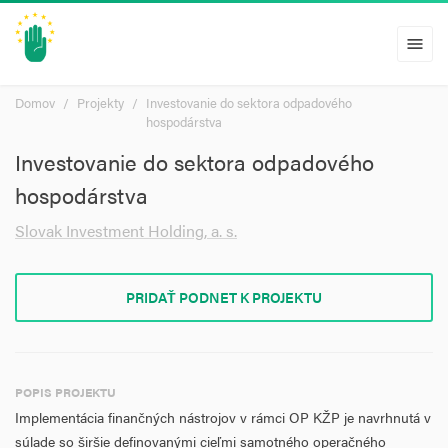
menu
Domov
Projekty
Investovanie do sektora odpadového
hospodárstva
Investovanie do sektora odpadového
hospodárstva
Slovak Investment Holding, a. s.
PRIDAŤ PODNET K PROJEKTU
POPIS PROJEKTU
Implementácia finančných nástrojov v rámci OP KŽP je navrhnutá v
súlade so širšie definovanými cieľmi samotného operačného