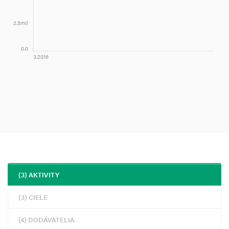
2.5mil
0.0
3.2016
(3) AKTIVITY
(3) CIELE
(4) DODÁVATELIA