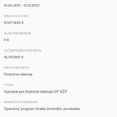
01.04.2015 - 01.12.2023
CELKOVÁ SUMA
67,071,840 €
VLASTNÉ ZDROJE
0 €
VYČERPANÉ Z PROJEKTU
16,767,960 €
DRUH PROJEKTU
Finančné nástroje
VÝZVA
Vyzvanie pre finančné nástroje OP KŽP
OPERAČNÝ PROGRAM
Operačný program Kvalita životného prostredia