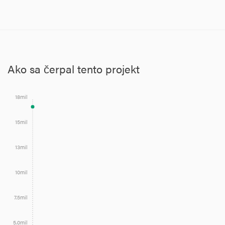
Ako sa čerpal tento projekt
18mil
15mil
13mil
10mil
7.5mil
5.0mil