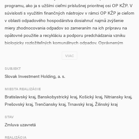
programu, ako ja s užšími cieľmi príslušnej prioritnej osi OP KŽP. V
súvislosti s využitím finančných nástrojov v rámci OP KŽP je cieľom
v oblasti odpadového hospodárstva dosiahnuť najmä zvýšenie
miery zhodnocovania odpadov so zameraním na ich prípravu na
opätovné použitie a recykláciu a podporu predchádzania vzniku
biologicky rozložiteľných komunálnych odpadov. Oprávneným
územím realizácie aktivít je celé územie SR.
VIAC
SUBJEKT
Slovak Investment Holding, a. s.
MIESTA REALIZÁCIE
Bratislavský kraj, Banskobystrický kraj, Košický kraj, Nitriansky kraj,
Prešovský kraj, Trenčiansky kraj, Trnavský kraj, Žilinský kraj
STAV
Zmluva uzavretá
REALIZÁCIA