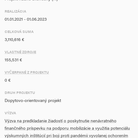
podporou Vyššieho územného celku v Žiline a ďalšími štátnymi
REALIZÁCIA
organizáciami a samosprávou Slovenskej republiky.
01.01.2021 - 01.06.2023
CELKOVÁ SUMA
3,110,616 €
VLASTNÉ ZDROJE
155,531 €
VYČERPANÉ Z PROJEKTU
0 €
DRUH PROJEKTU
Dopytovo-orientovaný projekt
VÝZVA
Výzva na predkladanie žiadostí o poskytnutie nenávratného
finančného príspevku na podporu mobilizácie a využitia potenciálu
výskumných inštitúcií pri boji proti pandémii vyvolanej ochorením