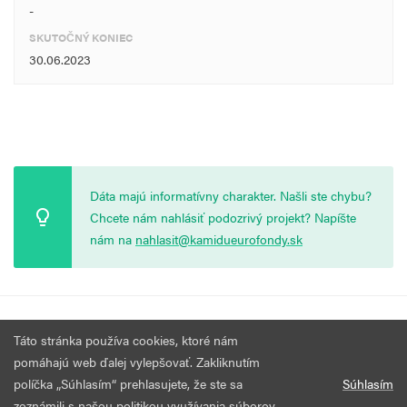
-
SKUTOČNÝ KONIEC
30.06.2023
Dáta majú informatívny charakter. Našli ste chybu?
Chcete nám nahlásiť podozrivý projekt? Napíšte
nám na
nahlasit@kamidueurofondy.sk
© 2026 Vytvorila
Nadácia Zastavme Korupciu
.
Výzvy
Podmienky
Táto stránka používa cookies, ktoré nám
Všetky práva vyhradené.
používania
pomáhajú web ďalej vylepšovať. Zakliknutím
políčka „Súhlasím“ prehlasujete, že ste sa
Súhlasím
zoznámili s našou politikou využívania súborov