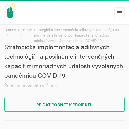
menu
Domov
Projekty
Strategická implementácia aditívnych technológií na
posilnenie intervenčných kapacít mimoriadnych
udalostí vyvolaných pandémiou COVID-19
Strategická implementácia aditívnych
technológií na posilnenie intervenčných
kapacít mimoriadnych udalostí vyvolaných
pandémiou COVID-19
Žilinská univerzita v Žiline
PRIDAŤ PODNET K PROJEKTU