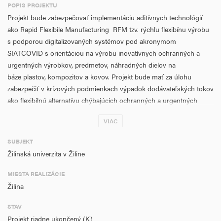
POPIS PROJEKTU
Projekt bude zabezpečovať implementáciu aditívnych technológií
ako Rapid Flexibile Manufacturing RFM tzv. rýchlu flexibínu výrobu
s podporou digitalizovaných systémov pod akronymom
SIATCOVID s orientáciou na výrobu inovatívnych ochranných a
urgentných výrobkov, predmetov, náhradných dielov na
báze plastov, kompozitov a kovov. Projekt bude mať za úlohu
zabezpečiť v krízových podmienkach výpadok dodávateľských tokov
ako flexibilnú alternatívu chýbajúcich ochranných a urgentných
prostriedkov. Koncepcia projektu SIATCOVID spočíva v
VIAC
implementácii unikátnych technologických zariadení na báze fúzií
plastov, kompozitov a kovov, jedná s o technológie s bez poréznou
SUBJEKT
štruktúrou. Produkty vyrábané prostredníctvom fúznych
Žilinská univerzita v Žiline
technológií sú certifikovateľné pre zdravotnícke aplikácie a
implementácie nevyhnutné na zamedzenie šírenia pandémie
MIESTA REALIZÁCIE
COVID. Výstupom realizácie projektu bude transfer výsledkov
Žilina
výskumu a vývoja a ich produktov z aditívnych technológií, ktorý
vyústi do významnej spolupráce s jednotlivými záchrannými a
STAV
zdravotníckymi zložkami, bezpečnostnými a krízovými zložkami s
Projekt riadne ukončený (K)