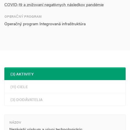
COVID-19 a znižovaní negatívnych následkov pandémie
OPERAČNÝ PROGRAM
Operačný program Integrovaná infraštruktúra
(3) AKTIVITY
(11) CIELE
(3) DODÁVATELIA
NÁZOV
Nezávislý výskum a vývoj technologickýc…