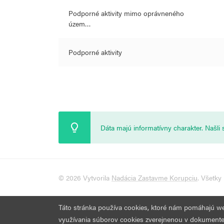
Podporné aktivity mimo oprávneného
územ…
Podporné aktivity
Dáta majú informatívny charakter. Našl
© 2026 Vytvorila
Nadácia Zastavme Korupciu
. Všetky
Táto stránka používa cookies, ktoré nám pomáhajú web 
využívania súborov cookies zverejnenou v dokument