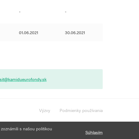
-
-
01.06.2021
30.06.2021
asit@kamidueurofondy.sk
Výzvy
Podmienky používania
 zoznámili s našou politikou
Súhlasím