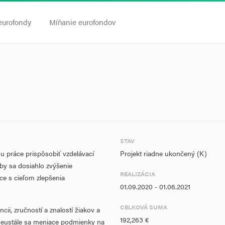
eurofondy
Míňanie eurofondov
STAV
u práce prispôsobiť vzdelávací
Projekt riadne ukončený (K)
by sa dosiahlo zvýšenie
REALIZÁCIA
ce s cieľom zlepšenia
01.09.2020 - 01.06.2021
CELKOVÁ SUMA
ii, zručností a znalostí žiakov a
192,263 €
neustále sa meniace podmienky na