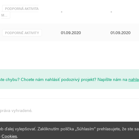
PODPORNÁ AKTIVITA
-
-
M…
01.09.2020
01.09.2020
PODPORNÉ AKTIVITY
i ste chybu? Chcete nám nahlásiť podozrivý projekt? Napíšte nám na
nahl
 práva vyhradené.
ďalej vylepšovať. Zakliknutím políčka „Súhlasím“ prehlasujete, že ste sa
e
Cookies
.