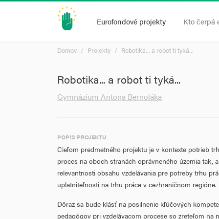
Eurofondové projekty
Kto čerpá 
Domov
Projekty
Robotika... a robot ti tyká...
Robotika... a robot ti tyká...
Gymnázium Antona Bernoláka
POPIS PROJEKTU
Cieľom predmetného projektu je v kontexte potrieb trh
proces na oboch stranách oprávneného územia tak, a
relevantnosti obsahu vzdelávania pre potreby trhu prá
uplatniteľnosti na trhu práce v cezhraničnom
regióne.
Dôraz sa bude klásť na posilnenie kľúčových kompetenc
pedagógov pri vzdelávacom procese so zreteľom na 