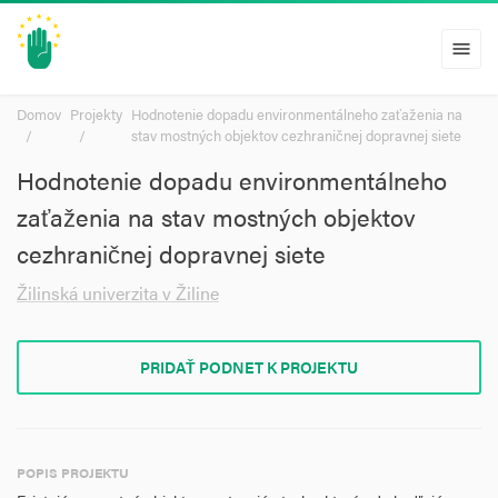
menu
Domov
Projekty
Hodnotenie dopadu environmentálneho zaťaženia na
stav mostných objektov cezhraničnej dopravnej siete
Hodnotenie dopadu environmentálneho
zaťaženia na stav mostných objektov
cezhraničnej dopravnej siete
Žilinská univerzita v Žiline
PRIDAŤ PODNET K PROJEKTU
POPIS PROJEKTU