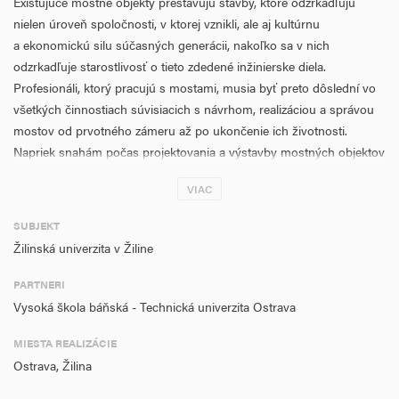
Existujúce mostné objekty prestavujú stavby, ktoré odzrkadľujú
nielen úroveň spoločnosti, v ktorej vznikli, ale aj kultúrnu
a ekonomickú silu súčasných generácii, nakoľko sa v nich
odzrkadľuje starostlivosť o tieto zdedené inžinierske diela.
Profesionáli, ktorý pracujú s mostami, musia byť preto dôslední vo
všetkých činnostiach súvisiacich s návrhom, realizáciou a správou
mostov od prvotného zámeru až po ukončenie ich životnosti.
Napriek snahám počas projektovania a výstavby mostných objektov
sa v priebehu ich exploatácie objavujú rozmanité poškodenia a
VIAC
poruchy. Spočiatku malé vady postupne prerastajú do porúch
výrazne ovplyvňujúcich kapacitu a v horšom prípade aj bezpečnosť
SUBJEKT
dopravy. Hlavnými činiteľmi ovplyvňujúcimi stav mostov sú okrem
Žilinská univerzita v Žiline
prirodzených zmien materiálu, jeho skrytých štrukturálnych chýb a
narastajúcich dopravných intenzít najmä degradačné procesy
PARTNERI
prebiehajúce v konštrukčných prvkoch, ktoré sú spôsobené
Vysoká škola báňská - Technická univerzita Ostrava
environmentálnym zaťažením od okolitého prostredia. Vyvstáva tu
v tomto ohľade reálna potreba, aby bolo tejto problematike
MIESTA REALIZÁCIE
venované viac pozornosti, pretože okrem pohodlia a bezpečnosti
Ostrava, Žilina
cestujúcich a tovaru významne ovplyvňuje celý rad procesov