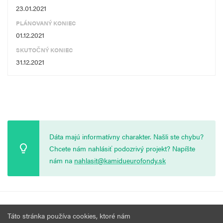
23.01.2021
PLÁNOVANÝ KONIEC
01.12.2021
SKUTOČNÝ KONIEC
31.12.2021
Dáta majú informatívny charakter. Našli ste chybu?
Chcete nám nahlásiť podozrivý projekt? Napíšte
nám na
nahlasit@kamidueurofondy.sk
© 2026 Vytvorila
Nadácia Zastavme Korupciu
.
Výzvy
Podmienky
Táto stránka používa cookies, ktoré nám
Všetky práva vyhradené.
používania