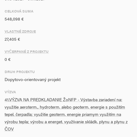
- inštalácia tepelných čerpadiel a súvisiacej technológie pre
vykurovanie priestorov ZŠ
CELKOVÁ SUMA
548,098 €
- modernizácia vykurovacieho systému za účelom zníženia spotreby
energie a inštalácia systémov merania a riadenia pri prevádzke
VLASTNÉ ZDROJE
kotolne
27,405 €
- odstránenie negatívneho dopadu na ŽP a zníženie nákladov na
VYČERPANÉ Z PROJEKTU
vykurovanie
0 €
- zvýšenie podielu OZE na hrubej konečnej energetickej spotrebe SR
DRUH PROJEKTU
Dopytovo-orientovaný projekt
VÝZVA
41.VÝZVA NA PREDKLADANIE ŽoNFP - Výstavba zariadení na:
využitie aeroterm., hydroterm. alebo geoterm. energie s použitím
tepel. čerpadla; využitie geoterm. energie priamym využitím na
výrobu tepla; výrobu a energet. využívanie skládk. plynu a plynu z
ČOV