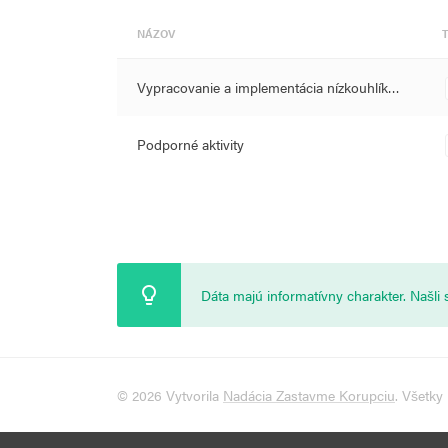
NÁZOV
Vypracovanie a implementácia nízkouhlík…
Podporné aktivity
Dáta majú informatívny charakter. Našl
© 2026 Vytvorila
Nadácia Zastavme Korupciu
. Všetky