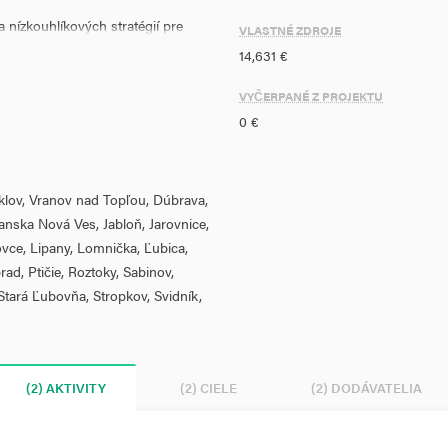
 nízkouhlíkových stratégií pre
VLASTNÉ ZDROJE
aktualizácie a implementácie
14,631 €
 rámci uvedeného typu aktivity je
nálnej nízkouhlíkovej stratégie
VYČERPANÉ Z PROJEKTU
0 €
pôsobnosti PSK
aklov, Vranov nad Topľou, Dúbrava,
ovička, Čaklov, Dúbrava,
nska Nová Ves, Jabloň, Jarovnice,
nska Nová Ves, Jabloň, Jarovnice,
ovce, Lipany, Lomnička, Ľubica,
ovce, Lipany, Lomnička, Ľubica,
ad, Ptičie, Roztoky, Sabinov,
ad, Prešov, Ptičie , Roztoky,
Stará Ľubovňa, Stropkov, Svidník,
 Stakčín, Stará Ľubovňa, Stropkov,
oké Tatry, Zlatá Baňa
kálnych nízkouhlíkových stratégií
í v tepelnej energetike (0).
(2) AKTIVITY
(2) CIELE
(2) DODÁVATELIA