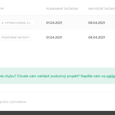
TYP
PLÁNOVANÝ ZAČIATOK
SKUTOČNÝ ZAČIAT
01.04.2021
08.04.2021
A. VYPRACOVANIE A I…
01.04.2021
08.04.2021
PODPORNÉ AKTIVITY
i ste chybu? Chcete nám nahlásiť podozrivý projekt? Napíšte nám na
nahl
 práva vyhradené.