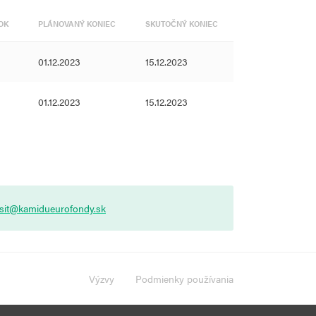
OK
PLÁNOVANÝ KONIEC
SKUTOČNÝ KONIEC
01.12.2023
15.12.2023
01.12.2023
15.12.2023
asit@kamidueurofondy.sk
Výzvy
Podmienky používania