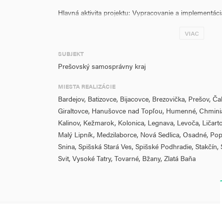
Hlavná aktivita projektu: Vypracovanie a implementácia
všetky typy území, najmä pre mestské oblasti vrátane 
VIAC
koncepcií rozvoja obcí v oblasti tepelnej energetiky. V
projekt zameraný na podaktivitu: A1 Vypracovanie regio
SUBJEKT
pre Prešovský samosprávny kraj.
Prešovský samosprávny kraj
Cieľová skupina: obyvatelia žijúci v PSK, subjekty v 
MIESTA REALIZÁCIE
Bardejov, Batizovce, Bijacovce, Brezovička, Prešov, Č
Miesto realizácie: Bardejov, Batizovce, Bijacovce, Brez
Giraltovce, Hanušovce nad Topľou, Humenné, Chminia
Giraltovce, Hanušovce nad Topľou, Humenné, Chminia
Kalinov, Kežmarok, Kolonica, Legnava, Levoča, Ličart
Kalinov, Kežmarok, Kolonica, Legnava, Levoča, Ličart
Malý Lipník, Medzilaborce, Nová Sedlica, Osadné, Popr
Malý Lipník, Medzilaborce, Nová Sedlica, Osadné, Popr
Snina, Spišská Stará Ves, Spišské Podhradie, Stakčín, 
Sabinov, Snina, Spišská Stará Ves, Spišské Podhradie,
Svit, Vysoké Tatry, Tovarné, Bžany, Zlatá Baňa
Svidník, Svit, Tovarné, Bžany, Vranov nad Topľou, Vys
Merateľné ukazovatele: P0369 Počet regionálnych a lo
(1), P0138 Počet aktualizovaných koncepcií rozvoja obc