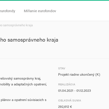
eurofondy
Míňanie eurofondov
ého samosprávneho kraja
kého samosprávneho kraja
STAV
Projekt riadne ukončený (K)
Prešovský samosprávny kraj,
obility a adaptačných opatrení,
REALIZÁCIA
01.04.2021 - 01.12.2023
 plánov a opatrení súvisiacich s
CELKOVÁ SUMA
292,612 €