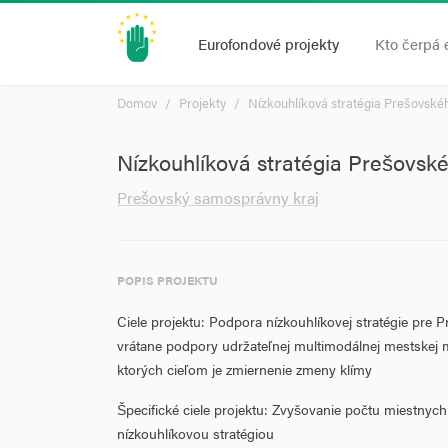
Eurofondové projekty
Kto čerpá 
Domov
Projekty
Nízkouhlíková stratégia Prešovsk
Nízkouhlíková stratégia Prešovs
Prešovský samosprávny kraj
POPIS PROJEKTU
Ciele projektu: Podpora nízkouhlíkovej stratégie pre 
vrátane podpory udržateľnej multimodálnej mestskej m
ktorých cieľom je zmiernenie zmeny klímy
Špecifické ciele projektu: Zvyšovanie počtu miestnych
nízkouhlíkovou stratégiou