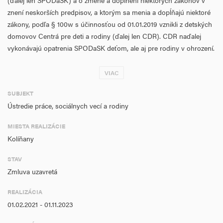
(ďalej len SPODaSK) a o zmene a doplnení niektorých zákonov v
znení neskorších predpisov, a ktorým sa menia a dopĺňajú niektoré
zákony, podľa § 100w s účinnosťou od 01.01.2019 vznikli z detských
domovov Centrá pre deti a rodiny (ďalej len CDR). CDR naďalej
vykonávajú opatrenia SPODaSK deťom, ale aj pre rodiny v ohrození.
CDR v nadväznosti na vyššie uvedené vykonáva opatrenia terénnou
formou (cieľom je pravidelne vykonávať návštevy v rodine za
VIAC
účelom diagnostiky - spoznanie osobnosti rodiča, rodinného a
SUBJEKT
sociálneho prostredia rodiny, získanie náhľadu do rodinného života
Ústredie práce, sociálnych vecí a rodiny
a poradenstva), ambulantnou formou (s cieľom uskutočňovať
okrem iného Rodičovský deň pre rodičov s prihliadnutím na
MIESTA REALIZÁCIE
rôznorodosť kategórií rodičov na základe vopred pripraveného
Kolíňany
Programu práce s rodinami v podmienkach CDR) a dobrovoľné
pobyty pre deti na základe dohody s rodičmi v súlade s platnou
STAV
legislatívou.
Zmluva uzavretá
Cieľom projektu je podporiť výkon opatrení ambulantnou a
REALIZÁCIA
terénnou formou zakúpením interiérového vybavenia a osobného
01.02.2021 - 01.11.2023
motorového vozidla v rámci oprávnenej aktivity e) investovanie do