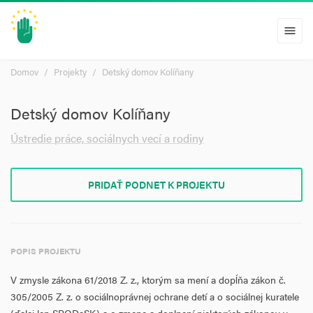
menu
Domov
Projekty
Detský domov Kolíňany
Detský domov Kolíňany
Ústredie práce, sociálnych vecí a rodiny
PRIDAŤ PODNET K PROJEKTU
POPIS PROJEKTU
V zmysle zákona 61/2018 Z. z., ktorým sa mení a dopĺňa zákon č.
305/2005 Z. z. o sociálnoprávnej ochrane detí a o sociálnej kuratele