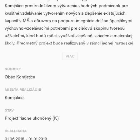
Komjatice prostredníctvom vytvorenia vhodných podmienok pre
kvalitné vzdelávanie vytvorením nových a zlepšenie existujúcich
kapacít v MŠ s dôrazom na podporu integrácie detí so špeciálnymi
výchovno-vzdelávacími potrebami pre cieľovú skupinu tvorenú
užívateľmi, ktorí budú môcť využívať zlepšené zariadenie materskej
školy. Predmetný projekt bude realizovaný v rámci jednej materskej
školy v obci Komjatice. Cieľ projektu bude naplnený dvoma
VIAC
hlavnými aktivitami so zameraním na rozšírenie kapacít materskej
školy formou rekonštrukcie a zmeny dispozičného riešenia a
SUBJEKT
obstaranie materiálno-technického vybavenia materskej školy.
Obec Komjatice
Výsledkom realizácie uvedených aktivít dosiahne žiadateľ v prvom
rade kapacitu podporenej školskej infraštruktúry materských škôl v
MIESTA REALIZÁCIE
hodnote 150 detí. Realizácia projektu taktiež prispeje k renovácii
Komjatice
jednej verejnej budovy s podlahovou plochou renovácie 493 m2.
STAV
Projekt riadne ukončený (K)
REALIZÁCIA
01.06.2018 - 01.01.2019