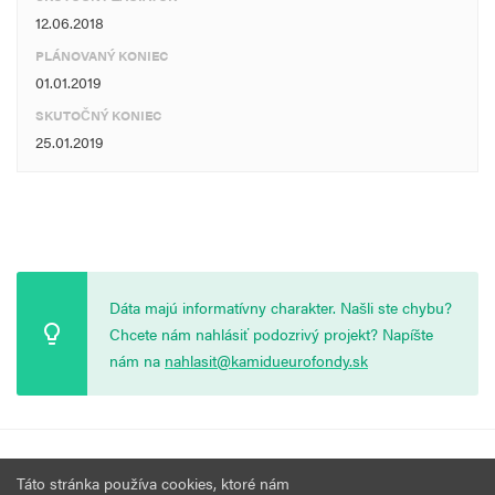
12.06.2018
PLÁNOVANÝ KONIEC
01.01.2019
SKUTOČNÝ KONIEC
25.01.2019
Dáta majú informatívny charakter. Našli ste chybu?
Chcete nám nahlásiť podozrivý projekt? Napíšte
nám na
nahlasit@kamidueurofondy.sk
© 2026 Vytvorila
Nadácia Zastavme Korupciu
.
Výzvy
Podmienky
Táto stránka používa cookies, ktoré nám