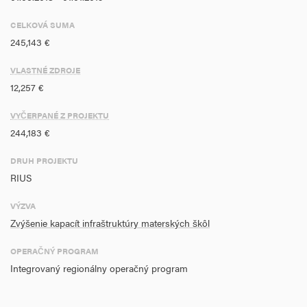
CELKOVÁ SUMA
245,143 €
VLASTNÉ ZDROJE
12,257 €
VYČERPANÉ Z PROJEKTU
244,183 €
DRUH PROJEKTU
RIUS
VÝZVA
Zvýšenie kapacít infraštruktúry materských škôl
OPERAČNÝ PROGRAM
Integrovaný regionálny operačný program