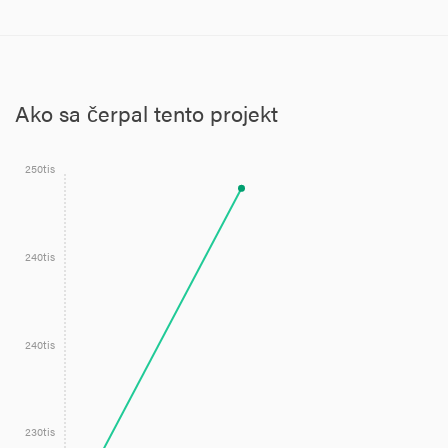
Ako sa čerpal tento projekt
250tis
240tis
240tis
230tis