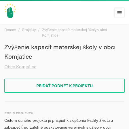
menu
Domov
Projekty
Zvýšenie kapacít materskej školy v obci
Komjatice
Zvýšenie kapacít materskej školy v obci
Komjatice
Obec Komjatice
PRIDAŤ PODNET K PROJEKTU
POPIS PROJEKTU
Cieľom daného projektu je prispieť k zlepšeniu kvality života a
zabezpečiť udržateľné poskytovanie verejných služieb v obci