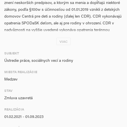
znení neskorších predpisov, a ktorým sa menia a dopĺňajú niektoré
zákony, podľa §100w s účinnosťou od 01.01.2019 vznikli z detských
domovov Centrá pre deti a rodiny (ďalej len CDR). CDR vykonávajú
opatrenia SPODaSK deťom, ale aj pre rodiny v ohrození. CDR v
nadväznosti na vyššie uvedené vykonáva opatrenia terénnou
formou (cieľom je pravidelne vykonávať návštevy v rodine za
VIAC
účelom diagnostiky - spoznanie osobnosti rodiča, rodinného a
sociálneho prostredia rodiny, získanie náhľadu do rodinného života
SUBJEKT
a poradenstva), ambulantnou formou (s cieľom uskutočňovať
Ústredie práce, sociálnych vecí a rodiny
okrem iného Rodičovský deň pre rodičov s prihliadnutím na
rôznorodosť kategórií rodičov na základe vopred pripraveného
MIESTA REALIZÁCIE
Programu práce s rodinami v podmienkach CDR).
Medzev
Cieľom projektu je podporiť výkon opatrení ambulantnou a
terénnou formou zakúpením interiérového vybavenia a osobného
STAV
motorového vozidla v rámci oprávnenej aktivity e) investovanie do
Zmluva uzavretá
materiálno-technického vybavenia zariadení vrátane motorových
REALIZÁCIA
vozidiel pri zriaďovaní zázemia pre terénne služby a výkonu opatrení
01.02.2021 - 01.09.2023
SPODaSK v prirodzenom rodinnom, náhradnom rodinnom
prostredí a otvorenom prostredí.