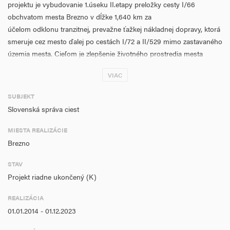
projektu je vybudovanie
1.úseku II.etapy preložky cesty I/66
obchvatom mesta Brezno v dĺžke 1,640 km za
účelom odklonu tranzitnej, prevažne ťažkej nákladnej dopravy, ktorá
smeruje cez mesto ďalej po cestách I/72 a II/529 mimo zastavaného
územia mesta. Cieľom je zlepšenie životného prostredia mesta
(zníženie hluku a emisií z dopravy), zvýšenie priepustnosti dopravy
VIAC
a poskytnutie vyššieho dopravného komfortu uživateľom
komunikácie.
SUBJEKT
Slovenská správa ciest
Aktivity projektu sú zamerané na výstavbu a modernizáciu ciest
I.triedy s cieľom zvýšenia plynulosti dopravy a zlepšenie životného
MIESTA REALIZÁCIE
prostredia a pozostávajú z nasledovných aktivít:
Realizácia projektu
Brezno
(podaktivity: Prípravné a projektové práce, Výkup a prenájom
pozemkov, Realizácia stavebnej činnosti), Informovanie a
STAV
komunikácia a Riadenie projektu.
Projekt riadne ukončený (K)
Merateľnými ukazovateľmi projektu sú: Celková dĺžka
novovybudovaných ciest (cesty I. triedy), Počet odstránených
REALIZÁCIA
kritických nehodových lokalít a kolíznych bodov na cestách I.triedy,
01.01.2014 - 01.12.2023
Úspora času v cestnej doprave na cestách I. triedy, Úspora