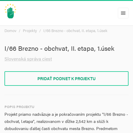
menu
Domov
Projekty
I/66 Brezno - obchvat, II. etapa, 1.úsek
I/66 Brezno - obchvat, II. etapa, 1.úsek
Slovenská správa ciest
PRIDAŤ PODNET K PROJEKTU
POPIS PROJEKTU
Projekt priamo nadväzuje a je
pokračovaním projektu "I/66 Brezno -
obchvat, I.etapa", realizovanom v dĺžke 2,542 km a slúži k
dobudovaniu ďalšej časti obchvatu mesta Brezno.
Predmetom