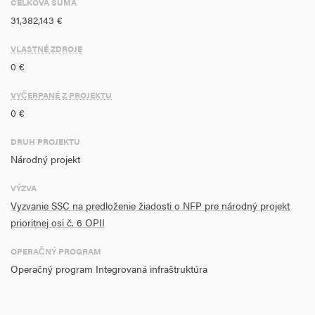
CELKOVÁ SUMA
produkcie emisií NO2 (vplyvom výstavby ciest I. triedy), Úspora
31,382,143 €
produkcie emisií PM10 (vplyvom výstavby ciest I. triedy)
VLASTNÉ ZDROJE
0 €
VYČERPANÉ Z PROJEKTU
0 €
DRUH PROJEKTU
Národný projekt
VÝZVA
Vyzvanie SSC na predloženie žiadosti o NFP pre národný projekt
prioritnej osi č. 6 OPII
OPERAČNÝ PROGRAM
Operačný program Integrovaná infraštruktúra