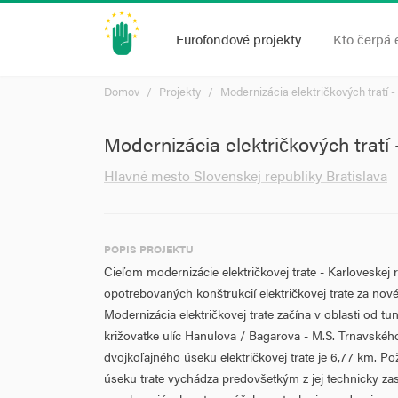
Eurofondové projekty
Kto čerpá 
Domov
Projekty
Modernizácia električkových tratí -
Modernizácia električkových tratí
Hlavné mesto Slovenskej republiky Bratislava
POPIS PROJEKTU
Cieľom modernizácie električkovej trate - Karloveskej 
opotrebovaných konštrukcií električkovej trate za nov
Modernizácia električkovej trate začína v oblasti od t
križovatke ulíc Hanulova / Bagarova - M.S. Trnavské
dvojkoľajného úseku električkovej trate je 6,77 km. P
úseku trate vychádza predovšetkým z jej technicky za