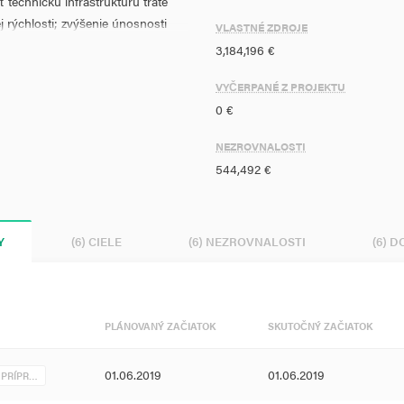
technickú infraštruktúru trate
j rýchlosti; zvýšenie únosnosti
VLASTNÉ ZDROJE
výšenie bezpečnosti cestujúcich;
3,184,196 €
níženie negatívnych dopadov
itnenie životného prostredia.
VYČERPANÉ Z PROJEKTU
0 €
NEZROVNALOSTI
544,492 €
Y
(6) CIELE
(6) NEZROVNALOSTI
(6) 
PLÁNOVANÝ ZAČIATOK
SKUTOČNÝ ZAČIATOK
01.06.2019
01.06.2019
 PRÍPR…