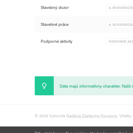
Stavebný dozor
A. MODERNIZÁC
Stavebné práce
A. MODERNIZÁC
Podporné aktivity
PODPORNÉ AKT
Dáta majú informatívny charakter. Našl
© 2026 Vytvorila
Nadácia Zastavme Korupciu
. Všetky