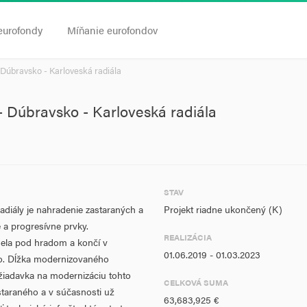
eurofondy
Míňanie eurofondov
 Dúbravsko - Karloveská radiála
 - Dúbravsko - Karloveská radiála
STAV
radiály je nahradenie zastaraných a
Projekt riadne ukončený (K)
é a progresívne prvky.
REALIZÁCIA
unela pod hradom a končí v
01.06.2019 - 01.03.2023
ho. Dĺžka modernizovaného
ožiadavka na modernizáciu tohto
CELKOVÁ SUMA
staraného a v súčasnosti už
63,683,925 €