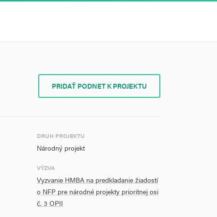
PRIDAŤ PODNET K PROJEKTU
DRUH PROJEKTU
Národný projekt
VÝZVA
Vyzvanie HMBA na predkladanie žiadostí
o NFP pre národné projekty prioritnej osi
č. 3 OPII