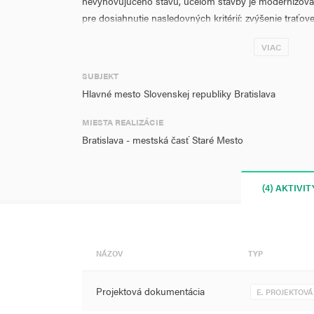
nevyhovujúceho stavu, účelom stavby je modernizovať 
pre dosiahnutie nasledovných kritérií: zvýšenie traťove
koľajového spodku; zvýšenie bezpečnosti prevádzky; z
VIAC
zvýšenie kultúry, komfortu a plynulosti cestovania; z
koľajovej prevádzky na obyvateľstvo; zlepšenie a skval
SUBJEKT
Hlavné mesto Slovenskej republiky Bratislava
MIESTA REALIZÁCIE
Bratislava - mestská časť Staré Mesto
(4) AKTIVIT
NÁZOV
TYP
Projektová dokumentácia
E. PROJEKTOVÁ