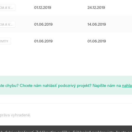
01.12.2019
24.12.2019
IA A V…
01.06.2019
14.06.2019
IA A V…
01.06.2019
01.06.2019
IVITY
i ste chybu? Chcete nám nahlásiť podozrivý projekt? Napíšte nám na
nahl
 práva vyhradené.