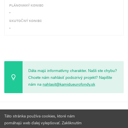
PLÁNOVANÝ KONIEC
-
SKUTOČNÝ KONIEC
-
Dáta majú informatívny charakter. Našli ste chybu?
Chcete nám nahlásiť podozrivý projekt? Napíšte
nám na
nahlasit@kamidueurofondy.sk
© 2026 Vytvorila
Nadácia Zastavme Korupciu
.
Výzvy
Podmienky
Táto stránka používa cookies, ktoré nám
Všetky práva vyhradené.
používania
pomáhajú web ďalej vylepšovať. Zakliknutím