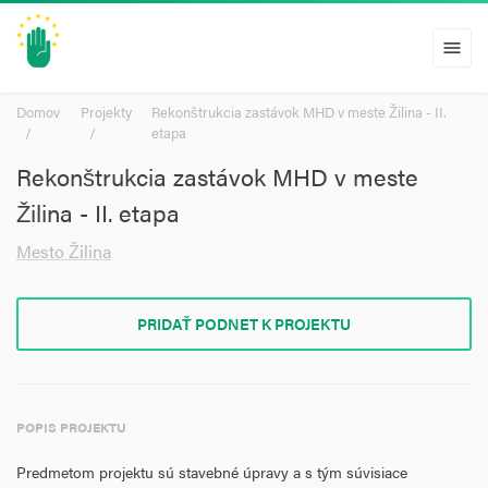
menu
Domov
Projekty
Rekonštrukcia zastávok MHD v meste Žilina - II.
etapa
Rekonštrukcia zastávok MHD v meste
Žilina - II. etapa
Mesto Žilina
PRIDAŤ PODNET K PROJEKTU
POPIS PROJEKTU
Predmetom projektu sú stavebné úpravy a s tým súvisiace