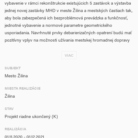
vybavenie v rámci rekonštrukcie existujúcich 5 zastávok a výstavba
jednej novej zastávky MHD v meste Žilina a mestských častiach tak,
aby bola zabezpečená ich bezproblémová prevádzka a funkčnosť,
jednotné vybavenie a normové parametre geometrického
usporiadania. Navrhnuté prvky debarierizačných opatrení budú mať
pozitívny vplyv na možnosti užívania mestskej hromadnej dopravy
marginalizovanými skupinami osôb. Zástavky budú vybavené
modernými prvkami a potrebným mobiliárom, čím dôjde ku ich
VIAC
celkovej obnove.
SUBJEKT
Hlavným cieľom projektu je "Zatraktívnenie verejnej dopravy ako
Mesto Žilina
prostriedok na zaistenie mobility osôb v meste Žilina".
MIESTA REALIZÁCIE
Súčasný problém nevyhovujúceho stavu zastávok projekt rieši
Žilina
prostredníctvom 2 špecifických cieľov:
STAV
1.1 Zlepšenie funkčnosti, zvýšenie bezpečnosti a komfortu užívateľov
Projekt riadne ukončený (K)
mestskej hromadnej dopravy
REALIZÁCIA
1.2 Odstránenie stavebných nedostatkov a modernizácia 6 zastávok
01.11.2020 - 01.12.2021