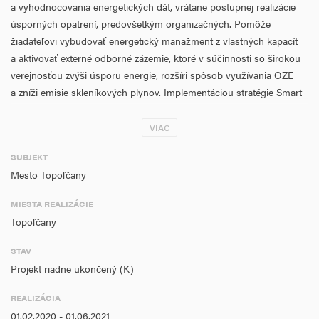
a vyhodnocovania energetických dát, vrátane postupnej realizácie
úsporných opatrení, predovšetkým organizačných. Pomôže
žiadateľovi vybudovať energetický manažment z vlastných kapacít
a aktivovať externé odborné zázemie, ktoré v súčinnosti so širokou
verejnosťou zvýši úsporu energie, rozšíri spôsob využívania OZE
a zníži emisie skleníkových plynov. Implementáciou stratégie Smart
City mesto vybuduje platformu pre zber údajov a ich vyhodnotenie
v stanovených intervaloch, tak aby došlo k súladu s implementáciou
VIAC
digitálnych a telekomunikačných technológií voči komfortu užívania
SUBJEKT
energií obyvateľstvom i podnikateľskou sférou ako takou.
Mesto Topoľčany
Žiadateľ chce byť vzorom dobrých riešení na území mesta. Výmena
MIESTA REALIZÁCIE
skúseností a poznatkov v rámci Dohovoru starostov a primátorov je
Topoľčany
zárukou dlhodobej udržateľnosti a prináša odbornú podporu pri
realizácii aktivít projektu. Mesto v predmetnej oblasti aktualizuje a
STAV
zavedie koncepciu rozvoja v oblasti tepelnej energetiky a súvisiacich
Projekt riadne ukončený (K)
aktivít. Plánovaný začiatok realizácie projektu je nastavenýna
10/2019, pričom celková dĺžka realizácie projektu bude 18 mesiacov.
REALIZÁCIA
Finálny dokument lokálnej nízkouhlíkovej stratégie bude
01.02.2020 - 01.06.2021