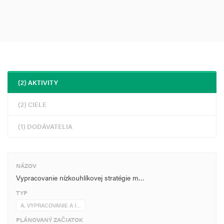
podmienky na život pre cieľové skupiny ako sú obyvatelia a
návštevníci projektovej oblasti.
(2) AKTIVITY
(2) CIELE
(1) DODÁVATELIA
NÁZOV
Vypracovanie nízkouhlíkovej stratégie m…
TYP
A. VYPRACOVANIE A I…
PLÁNOVANÝ ZAČIATOK