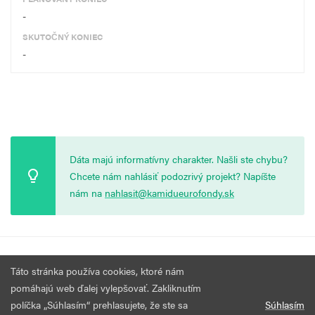
-
SKUTOČNÝ KONIEC
-
Dáta majú informatívny charakter. Našli ste chybu?
Chcete nám nahlásiť podozrivý projekt? Napíšte
nám na
nahlasit@kamidueurofondy.sk
© 2026 Vytvorila
Nadácia Zastavme Korupciu
.
Výzvy
Podmienky
Táto stránka používa cookies, ktoré nám
Všetky práva vyhradené.
používania
pomáhajú web ďalej vylepšovať. Zakliknutím
políčka „Súhlasím“ prehlasujete, že ste sa
Súhlasím