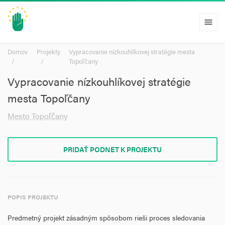
menu
Domov
Projekty
Vypracovanie nízkouhlíkovej stratégie mesta
Topoľčany
Vypracovanie nízkouhlíkovej stratégie
mesta Topoľčany
Mesto Topoľčany
PRIDAŤ PODNET K PROJEKTU
POPIS PROJEKTU
Predmetný projekt zásadným spôsobom rieši proces sledovania