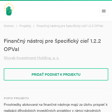
menu
Domov
Projekty
Finančný nástroj pre špecifický cieľ 1.2.2 OPVaI
Finančný nástroj pre špecifický cieľ 1.2.2
OPVaI
Slovak Investment Holding, a. s.
PRIDAŤ PODNET K PROJEKTU
POPIS PROJEKTU
Prostriedky alokované na finančné nástroje majú za úlohu prispieť k
realizácii dlhodobých investičných projektov v rámci národných