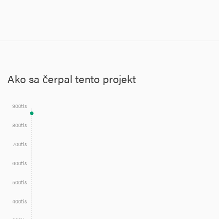
Ako sa čerpal tento projekt
900tis
800tis
700tis
600tis
500tis
400tis