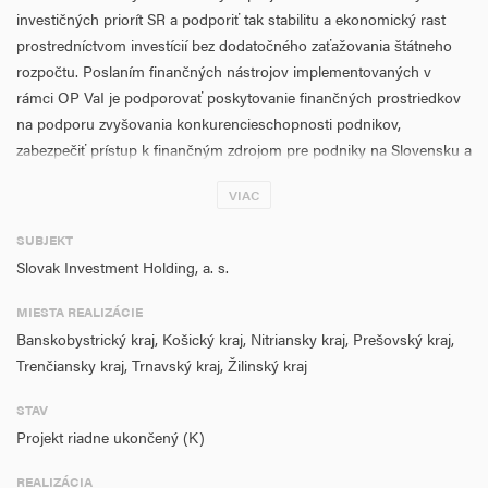
investičných priorít SR a podporiť tak stabilitu a ekonomický rast
prostredníctvom investícií bez dodatočného zaťažovania štátneho
rozpočtu. Poslaním finančných nástrojov implementovaných v
rámci OP VaI je podporovať poskytovanie finančných prostriedkov
na podporu zvyšovania konkurencieschopnosti podnikov,
zabezpečiť prístup k finančným zdrojom pre podniky na Slovensku a
zvýšiť investície do podpory podnikov najmä v oblasti
VIAC
technologického rozvoja a inovácií. Finančné nástroje majú za cieľ
podporiť nové a začínajúce podniky v prvotnej fáze vstupovania na
SUBJEKT
trh, zároveň podporiť rozvoj už existujúcich podnikov s dôrazom na
Slovak Investment Holding, a. s.
zvyšovanie konkurencieschopnosti ich produktov a v neposlednom
rade vytvoriť dostatočnú a diverzifikovanú ponuku financovania,
MIESTA REALIZÁCIE
ktorá prispeje k zvýšeniu kapitalizácie slovenských podnikov a zlepší
Banskobystrický kraj, Košický kraj, Nitriansky kraj, Prešovský kraj,
ich možnosti pre expanziu na vnútornom trhu EÚ, ako aj na trhoch
Trenčiansky kraj, Trnavský kraj, Žilinský kraj
tretích krajín.
STAV
Projekt riadne ukončený (K)
REALIZÁCIA