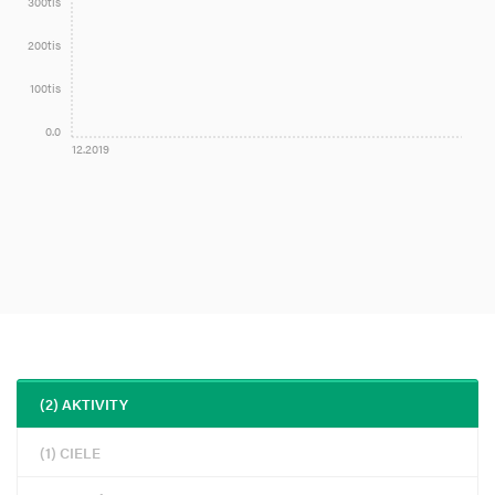
300tis
200tis
100tis
0.0
12.2019
(2) AKTIVITY
(1) CIELE