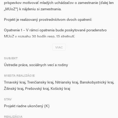
príspevkov motivovať mladých uchádzačov o zamestnanie (ďalej len
„MUoZ“) k nájdeniu si zamestnania.
Projekt je realizovaný prostredníctvom dvoch opatrení:
Opatrenie 1 – V rámci opatrenia bude poskytované poradenstvo
MUoZ v rozsahu 30 hodín resp. 13 stretnutí.
Opatrenie 2 – V rámci opatrenia bude poskytovaný finančný
VIAC
príspevok aktívnym MUoZ, ktorí si nájdu zamestnanie a budú
SUBJEKT
vyradení z evidencie UoZ z dôvodu vzniku pracovného pomeru a
Ústredie práce, sociálnych vecí a rodiny
preukázaného nástupu do zamestnania. Finančný príspevok sa
bude poskytovať mesačne, počas obdobia minimálne 1 a maximálne
MIESTA REALIZÁCIE
12 mesiacov, vo výške 126,14€ mesačne počas prvých 6 mesiacov, a
Trnavský kraj, Trenčiansky kraj, Nitriansky kraj, Banskobystrický kraj,
následne 63,07€ mesačne ďalších 6 mesiacov.
Žilinský kraj, Prešovský kraj, Košický kraj
Cieľová skupina pre projekt:
STAV
opatrenie č. 1:
Projekt riadne ukončený (K)
UoZ (NEET) vo veku do 29 rokov (29 rokov mínus jeden deň)
REALIZÁCIA