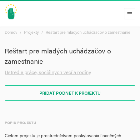
menu
Domov
Projekty
Reštart pre mladých uchádzačov o zamestnanie
Reštart pre mladých uchádzačov o
zamestnanie
Ústredie práce, sociálnych vecí a rodiny
PRIDAŤ PODNET K PROJEKTU
POPIS PROJEKTU
Cieľom projektu je prostredníctvom poskytovania finančných