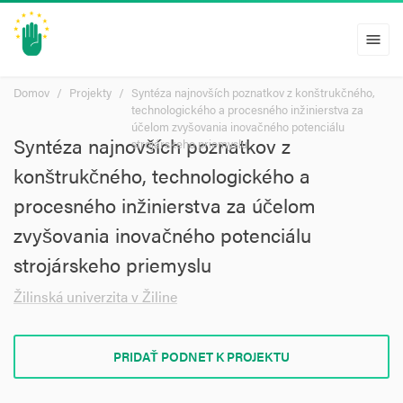
menu
Domov
Projekty
Syntéza najnovších poznatkov z konštrukčného,
technologického a procesného inžinierstva za
účelom zvyšovania inovačného potenciálu
Syntéza najnovších poznatkov z
strojárskeho priemyslu
konštrukčného, technologického a
procesného inžinierstva za účelom
zvyšovania inovačného potenciálu
strojárskeho priemyslu
Žilinská univerzita v Žiline
PRIDAŤ PODNET K PROJEKTU