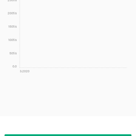
200tis
150tis
100tis
50tis
0.0
3.2020