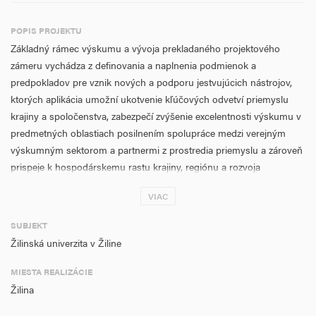
POPIS PROJEKTU
Základný rámec výskumu a vývoja prekladaného projektového
zámeru vychádza z definovania a naplnenia podmienok a
predpokladov pre vznik nových a podporu jestvujúcich nástrojov,
ktorých aplikácia umožní ukotvenie kľúčových odvetví priemyslu
krajiny a spoločenstva, zabezpečí zvýšenie excelentnosti výskumu v
predmetných oblastiach posilnením spolupráce medzi verejným
výskumným sektorom a partnermi z prostredia priemyslu a zároveň
prispeje k hospodárskemu rastu krajiny, regiónu a rozvoja
spoločnosti. Dané nástroje sú definované ako myšlienky,
VIAC
metodológie, procesy výskumných aktivít a množina výstupov
projektového konzorcia, ktoré v kombinácii s jestvujúcimi nástrojmi
SUBJEKT
žiadateľa a partnerov prispejú k cielenému formovaniu a podpore
Žilinská univerzita v Žiline
trhu úspešných inovácií v kontexte dosahovania výsledkov
porovnateľných s medzinárodným výskumným a priemyselným
MIESTA REALIZÁCIE
prostredím.
Žilina
Projekt je zameraný na výskumno-vývojovú a inovačnú činnosť,