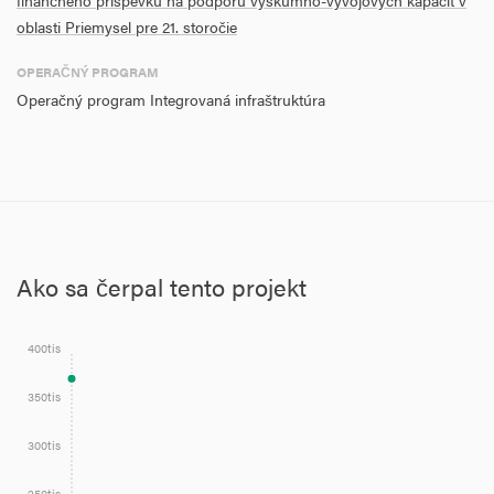
finančného príspevku na podporu výskumno-vývojových kapacít v
oblasti Priemysel pre 21. storočie
OPERAČNÝ PROGRAM
Operačný program Integrovaná infraštruktúra
Ako sa čerpal tento projekt
400tis
350tis
300tis
250tis