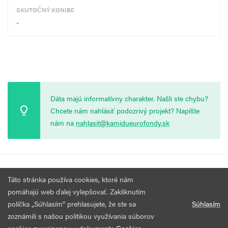
SKUTOČNÝ KONIEC
-
Dáta majú informatívny charakter. Našli ste chybu?
Chcete nám nahlásiť podozrivý projekt? Napíšte
nám na
nahlasit@kamidueurofondy.sk
© 2026 Vytvorila
Nadácia Zastavme Korupciu
.
Výzvy
Podmienky
Táto stránka používa cookies, ktoré nám
Všetky práva vyhradené.
používania
pomáhajú web ďalej vylepšovať. Zakliknutím
políčka „Súhlasím“ prehlasujete, že ste sa
Súhlasím
zoznámili s našou politikou využívania súborov