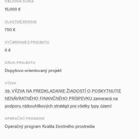
CELKOVÁ SUMA
15,000 €
VLASTNÉ ZDROJE
750 €
VYČERPANÉ Z PROJEKTU
0 €
DRUH PROJEKTU
Dopytovo-orientovaný projekt
VÝZVA
39. VÝZVA NA PREDKLADANIE ŽIADOSTÍ O POSKYTNUTIE
NENÁVRATNÉHO FINANČNÉHO PRÍSPEVKU zameraná na
podporu nízkouhlíkových stratégií pre všetky typy území
OPERAČNÝ PROGRAM
Operačný program Kvalita životného prostredia