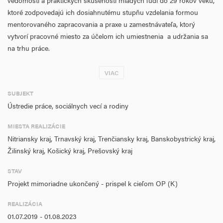
vedomostí a praktických skúseností mladých ľudí do 29 rokov veku,
ktoré zodpovedajú ich dosiahnutému stupňu vzdelania formou
mentorovaného zapracovania a praxe u zamestnávateľa, ktorý
vytvorí pracovné miesto za účelom ich umiestnenia a udržania sa
na trhu práce.
Splnenie stanoveného cieľa sa zabezpečí poskytovaním
VIAC
fin.príspevkov na mentorované zapracovanie a prax
u zamestnávateľa, ktorý na tento účel vytvorí pracovné miesto na
SUBJEKT
dobu minimálne 6 mesiacov, resp. na neurčitý čas a uzatvorí s UoZ
Ústredie práce, sociálnych vecí a rodiny
pracovný pomer v rozsahu ustanoveného týždenného pracovného
MIESTA REALIZÁCIE
času alebo v rozsahu polovice ustanoveného týždenného
Nitriansky kraj, Trnavský kraj, Trenčiansky kraj, Banskobystrický kraj,
pracovného času, pričom finančné príspevky sa poskytujú mesačne
Žilinský kraj, Košický kraj, Prešovský kraj
najviac počas 9 mesiacov.
Projekt sa vykonáva prostredníctvom hlavnej aktivity Podpora praxe
STAV
ako súčasti pracovného pomeru mladého nezamestnaného NEET
Projekt mimoriadne ukončený - prispel k cieľom OP (K)
pri využití mentoringu.
REALIZÁCIA
Cieľovou skupinou projektu sú NEET do 29 rokov.
01.07.2019 - 01.08.2023