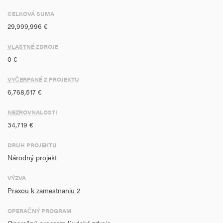
Projekt bude realizovať Ústredie práce, sociálnych vecí a rodiny a 43
CELKOVÁ SUMA
úradov práce, sociálnych vecí a rodiny v rámci Slovenskej republiky
29,999,996 €
mimo Bratislavského samosprávneho kraja.
VLASTNÉ ZDROJE
0 €
VYČERPANÉ Z PROJEKTU
6,768,517 €
NEZROVNALOSTI
34,719 €
DRUH PROJEKTU
Národný projekt
VÝZVA
Praxou k zamestnaniu 2
OPERAČNÝ PROGRAM