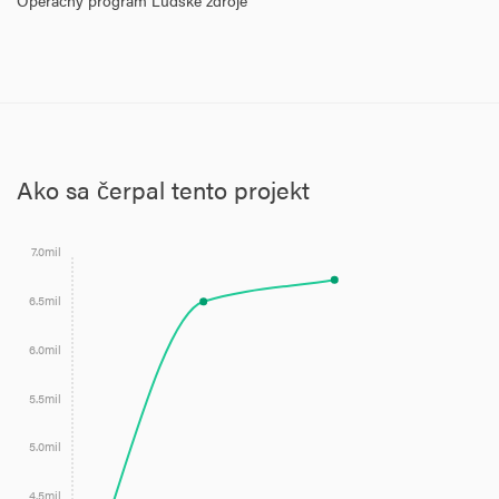
Operačný program Ľudské zdroje
Ako sa čerpal tento projekt
7.0mil
6.5mil
6.0mil
5.5mil
5.0mil
4.5mil