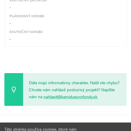
SKUTOČNÝ ZAČIATOK
-
PLÁNOVANÝ KONIEC
-
SKUTOČNÝ KONIEC
-
Dáta majú informatívny charakter. Našli ste chybu?
Chcete nám nahlásiť podozrivý projekt? Napíšte
nám na
nahlasit@kamidueurofondy.sk
© 2026 Vytvorila
Nadácia Zastavme Korupciu
.
Výzvy
Podmienky
Táto stránka používa cookies, ktoré nám