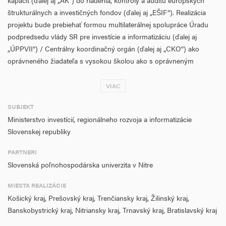
kapacít (ďalej aj „AK“) do riadenia, kontroly a auditu európskych
štrukturálnych a investičných fondov (ďalej aj „EŠIF“). Realizácia
projektu bude prebiehať formou multilaterálnej spolupráce Úradu
podpredsedu vlády SR pre investície a informatizáciu (ďalej aj
„ÚPPVII“) / Centrálny koordinačný orgán (ďalej aj „CKO“) ako
oprávneného žiadateľa s vysokou školou ako s oprávneným
partnerom, a to financovaním voliteľných predmetov, zameraných
na odbornú tematiku riadenia politiky súdržnosti z fondov EU,
VIAC
prípravu programového obdobia, štruktúru operačného programu,
SUBJEKT
implementáciu politiky súdržnosti na Slovensku, riadenia,
Ministerstvo investícií, regionálneho rozvoja a informatizácie
monitorovania, hodnotenia, informovania a komunikácie, riešenia
Slovenskej republiky
sťažností, kontroly a auditu EŠIF a iné relevantné témy.
ÚPPVII/CKO vyberal svojich partnerov transparentne, na základe
PARTNERI
hodnotiacich kritérií, ktoré boli vopred zverejnené ako aj všetky
Slovenská poľnohospodárska univerzita v Nitre
potrebné informácie pre partnerov na webovom sídle
https://www.vicepremier.gov.sk/index.php/fondy-eu/partnerske-
MIESTA REALIZÁCIE
projekty/projekty-pre-vysoke-skoly/index.html
. Odborné
Košický kraj, Prešovský kraj, Trenčiansky kraj, Žilinský kraj,
profilovanie študentov prostredníctvom voliteľných predmetov bude
Banskobystrický kraj, Nitriansky kraj, Trnavský kraj, Bratislavský kraj
realizované prostredníctvom tematickej špecializácie študijného