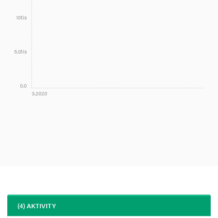
10tis
5.0tis
0.0
3.2020
(4) AKTIVITY