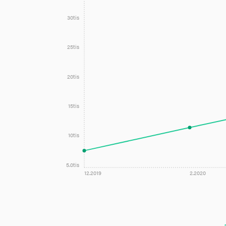
30tis
25tis
20tis
15tis
10tis
5.0tis
12.2019
2.2020