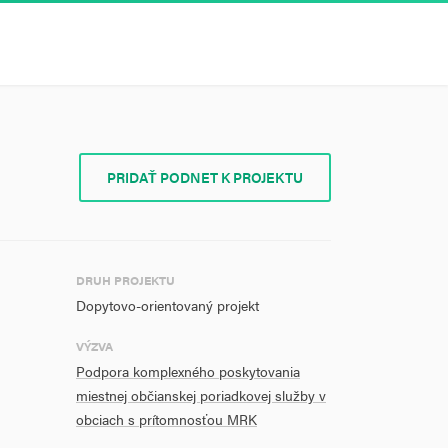
PRIDAŤ PODNET K PROJEKTU
DRUH PROJEKTU
Dopytovo-orientovaný projekt
VÝZVA
Podpora komplexného poskytovania
miestnej občianskej poriadkovej služby v
obciach s prítomnosťou MRK