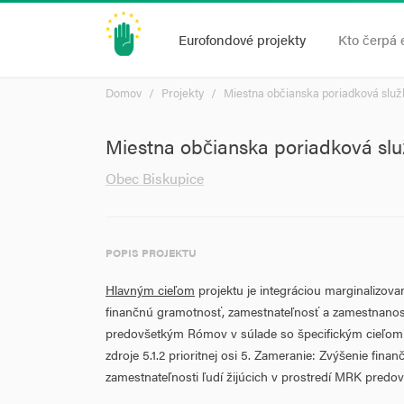
Eurofondové projekty
Kto čerpá 
Domov
Projekty
Miestna občianska poriadková služ
Miestna občianska poriadková slu
Obec Biskupice
POPIS PROJEKTU
Hlavným cieľom
projektu je integráciou marginalizov
finančnú gramotnosť, zamestnateľnosť a zamestnanos
predovšetkým Rómov v súlade so špecifickým cieľo
zdroje 5.1.2 prioritnej osi 5. Zameranie: Zvýšenie fina
zamestnateľnosti ľudí žijúcich v prostredí MRK pred