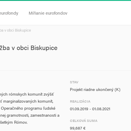
eurofondy
Míňanie eurofondov
ba v obci Biskupice
žba v obci Biskupice
STAV
Projekt riadne ukončený (K)
aných rómskych komunít zvýšiť
ť marginalizovaných komunít,
REALIZÁCIA
m Operačného programu ľudské
01.09.2019 - 01.08.2021
nčnej gramotnosti, zamestnanosti a
CELKOVÁ SUMA
ovšetkým Rómov.
99,687 €