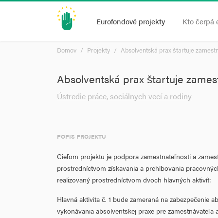
Eurofondové projekty
Kto čerpá 
Domov
Projekty
Absolventská prax štartuje zamest
Absolventská prax štartuje zames
Ústredie práce, sociálnych vecí a rodiny
POPIS PROJEKTU
Cieľom projektu je podpora zamestnateľnosti a zames
prostredníctvom získavania a prehlbovania pracovných
realizovaný prostredníctvom dvoch hlavných aktivít:
Hlavná aktivita č. 1 bude zameraná na zabezpečenie ab
vykonávania absolventskej praxe pre zamestnávateľa 