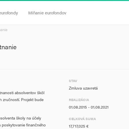
eurofondy
Míňanie eurofondov
nanie
tnanie
STAV
Zmluva uzavretá
tnanosti absolventov škôl
 zručností. Projekt bude
REALIZÁCIA
01.08.2015 - 01.08.2021
solventa školy na účely
CELKOVÁ SUMA
a poskytovanie finančného
17,717,025 €