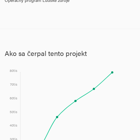
Operačný program Ľudské zdroje
Ako sa čerpal tento projekt
80tis
70tis
60tis
50tis
40tis
30tis