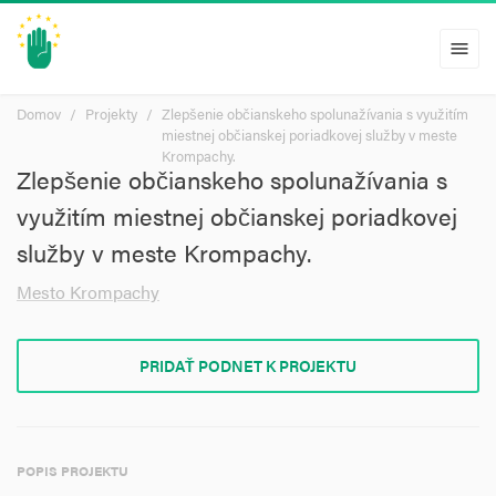
menu
Domov
Projekty
Zlepšenie občianskeho spolunažívania s využitím
miestnej občianskej poriadkovej služby v meste
Krompachy.
Zlepšenie občianskeho spolunažívania s
využitím miestnej občianskej poriadkovej
služby v meste Krompachy.
Mesto Krompachy
PRIDAŤ PODNET K PROJEKTU
POPIS PROJEKTU