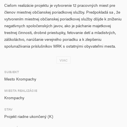
Cieľom realizácie projektu je vytvorenie 12 pracovných miest pre
členov miestnej občianskej poriadkovej služby. Predpokladá sa , že
vytvorením miestnej občianskej poriadkovej služby dôjde k zníženiu
negatívnych spoločenských javov, ako je páchanie majetkovej
trestnej činnosti, drobné priestupky, fetovanie detí a mladistvých,
záškoláctvo, narúšanie verejného poriadku a k zlepšeniu
spolunažívania príslušníkov MRK s ostatnými obyvateľmi mesta.
Zamestnaním a vybavením MOPS prispejeme okrem zníženia
kriminality aj k zníženiu zamestnanosti, čo bude motivovať ďalších
VIAC
príslušníkov MRK zapojiť sa do výkonu služby miestnej občianskej
SUBJEKT
poriadkovej služby. Miestna občianska poriadková služba bude
Mesto Krompachy
pôsobiť najmä v lokalitách s vysokou koncentráciou MRK, ale aj na
území celého mesta. Očakávame, že činnosťou MOPS dôjde k
MIESTA REALIZÁCIE
zlepšeniu situácie v problémových lokalitách a tým dôjde k
Krompachy
zlepšeniu občianskeho spolunažívania.
STAV
Cieľ projektu bude dosiahnutý realizáciou hlavnej aktivity a je v
Projekt riadne ukončený (K)
súlade s globálnym a špecifickým cieľom OP ĽZ a rovnako
rešpektuje princíp desegredácie, destigmatizácie a degetoizácie.