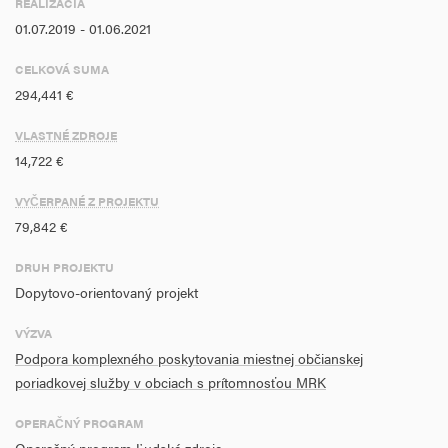
REALIZÁCIA
01.07.2019 - 01.06.2021
- príslušníci a obyvatelia MRK
CELKOVÁ SUMA
- zametnanci/zamestnankyne štátnej správy a samosprávy
294,441 €
pracujpúcich s MRK
VLASTNÉ ZDROJE
P0885- Počet zamestnancov poskytujúich asistenčné služby: 12
14,722 €
P0886 - Počet zamestnancov z MRK poskytujúcich asistenčné
služby: 12
VYČERPANÉ Z PROJEKTU
79,842 €
DRUH PROJEKTU
Dopytovo-orientovaný projekt
VÝZVA
Podpora komplexného poskytovania miestnej občianskej
poriadkovej služby v obciach s prítomnosťou MRK
OPERAČNÝ PROGRAM