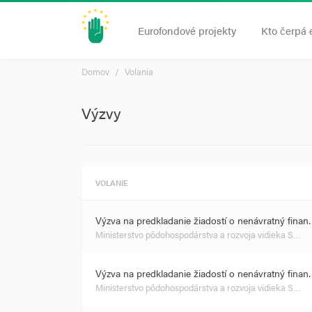
Eurofondové projekty
Kto čerpá 
Domov
Volania
Výzvy
VOLANIE
Výzva na predkladanie žiadostí o nenávratný fina
Ministerstvo pôdohospodárstva a rozvoja vidieka S…
Výzva na predkladanie žiadostí o nenávratný fina
Ministerstvo pôdohospodárstva a rozvoja vidieka S…