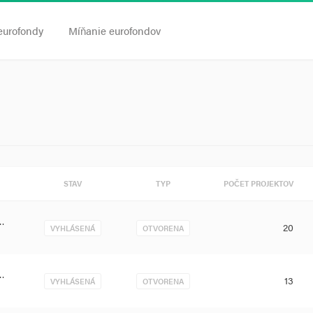
eurofondy
Míňanie eurofondov
STAV
TYP
POČET PROJEKTOV
n…
20
VYHLÁSENÁ
OTVORENA
n…
13
VYHLÁSENÁ
OTVORENA