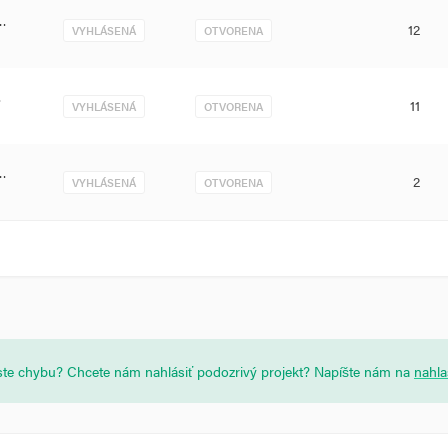
n…
12
VYHLÁSENÁ
OTVORENA
…
11
VYHLÁSENÁ
OTVORENA
n…
2
VYHLÁSENÁ
OTVORENA
i ste chybu? Chcete nám nahlásiť podozrivý projekt? Napíšte nám na
nahl