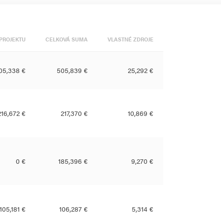
PROJEKTU
CELKOVÁ SUMA
VLASTNÉ ZDROJE
05,338 €
505,839 €
25,292 €
216,672 €
217,370 €
10,869 €
0 €
185,396 €
9,270 €
105,181 €
106,287 €
5,314 €