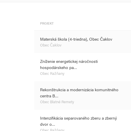
PROJEKT
Materská škola (4-triedna), Obec Čaklov
Obec Čaklov
Zníženie energetickej náročnosti
hospodárskeho pa…
Obec Ražňany
Rekonštrukcia a modernizácia komunitného
centra B…
Obec Blatné Remety
Intenzifikácia separovaného zberu a zberný
dvor o…
Obec Ražňany