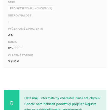
STAV
PROJEKT RIADNE UKONČENÝ (K)
NEZROVNALOSTI
-
VYČERPANÉ Z PROJEKTU
0 €
SUMA
125,000 €
VLASTNÉ ZDROJE
6,250 €
Dáta majú informatívny charakter. Našli ste chybu?
Chcete nám nahlásiť podozrivý projekt? Napíšte
nám na
nahlasit@kamidueurofondy.sk