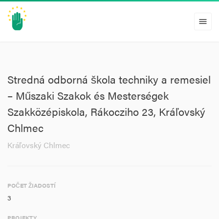
menu
Stredná odborná škola techniky a remesiel
– Műszaki Szakok és Mesterségek
Szakközépiskola, Rákocziho 23, Kráľovský
Chlmec
Kráľovský Chlmec
POČET ŽIADOSTÍ
3
PROJEKTY