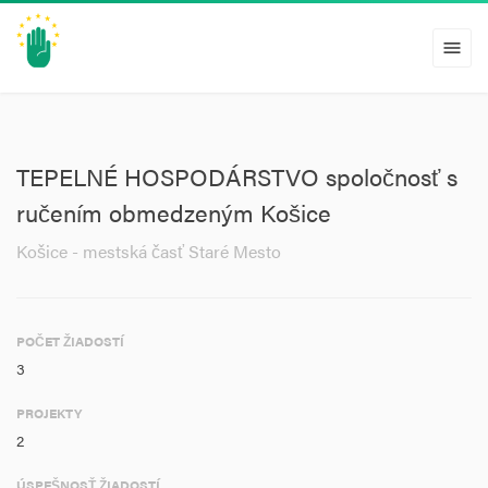
menu
TEPELNÉ HOSPODÁRSTVO spoločnosť s
ručením obmedzeným Košice
Košice - mestská časť Staré Mesto
POČET ŽIADOSTÍ
3
PROJEKTY
2
ÚSPEŠNOSŤ ŽIADOSTÍ