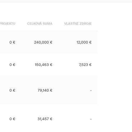
PROJEKTU
CELKOVÁ SUMA
VLASTNÉ ZDROJE
0 €
240,000 €
12,000 €
0 €
150,463 €
7,523 €
0 €
79,140 €
-
0 €
31,457 €
-