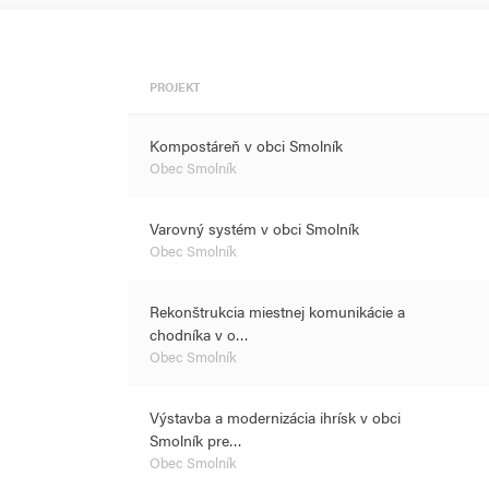
PROJEKT
Kompostáreň v obci Smolník
Obec Smolník
Varovný systém v obci Smolník
Obec Smolník
Rekonštrukcia miestnej komunikácie a
chodníka v o…
Obec Smolník
Výstavba a modernizácia ihrísk v obci
Smolník pre…
Obec Smolník