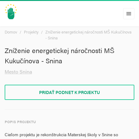
menu
Domov
Projekty
Zníženie energetickej náročnosti MŠ Kukučínova
- Snina
Zníženie energetickej náročnosti MŠ
Kukučínova - Snina
Mesto Snina
PRIDAŤ PODNET K PROJEKTU
POPIS PROJEKTU
Cieľom projektu je rekonštrukcia Materskej školy v Snine so