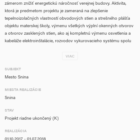
zámerom znížiť energetickú náročnosť verejnej budovy. Aktivita,
ktorá je predmetom projektu je zameraná na zlepšenie
tepelnoizolačných vlastností obvodových stien a strešného plášťa
objektu materskej školy, výmenu všetkých výplní okenných otvorov
a otvorov zasklených stien, ako aj kompletnú výmenu osvetlenia a
kabeláže elektroinštalácie, rozvodov vykurovacieho systému spolu
s vykurovacími telesami a úpravu existujúcej plynovej kotolne.
Miesto realizácie projektu sa nachádza v Prešovskom kraji,
VIAC
v okresnom meste Snina.
SUBJEKT
Cieľ projektu je v plnom súlade s globálnym cieľom OP KŽP, ktorým
Mesto Snina
je okrem iného aj podpora energeticky efektívneho nízkouhlíkového
MIESTA REALIZÁCIE
hospodárstva, ako aj so špecifickým cieľom investičnej priority 3
Snina
prioritnej osi 4: 4.3 Podpora energetickej efektívnosti, inteligentného
riadenia energie a využívania energie z obnoviteľných zdrojov vo
STAV
verejných infraštruktúrach, vrátane verejných budov a v sektore
Projekt riadne ukončený (K)
bývania, špecifický cieľ 4.3.1: Zníženie spotreby energie pri
prevádzke verejných budov.
REALIZÁCIA
01.10.2017 - 01.07.2018