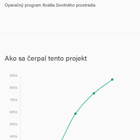
Operačný program Kvalita životného prostredia
Ako sa čerpal tento projekt
90tis
80tis
70tis
60tis
50tis
40tis