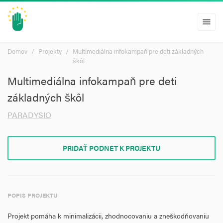
menu
Domov
Projekty
Multimediálna infokampaň pre deti základných
škôl
Multimediálna infokampaň pre deti
základných škôl
PARADYSIO
PRIDAŤ PODNET K PROJEKTU
POPIS PROJEKTU
Projekt pomáha k minimalizácii, zhodnocovaniu a zneškodňovaniu