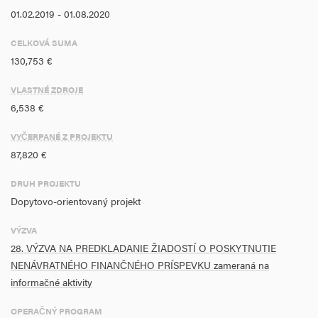
01.02.2019 - 01.08.2020
CELKOVÁ SUMA
130,753 €
VLASTNÉ ZDROJE
6,538 €
VYČERPANÉ Z PROJEKTU
87,820 €
DRUH PROJEKTU
Dopytovo-orientovaný projekt
VÝZVA
28. VÝZVA NA PREDKLADANIE ŽIADOSTÍ O POSKYTNUTIE
NENÁVRATNÉHO FINANČNÉHO PRÍSPEVKU zameraná na
informačné aktivity
OPERAČNÝ PROGRAM