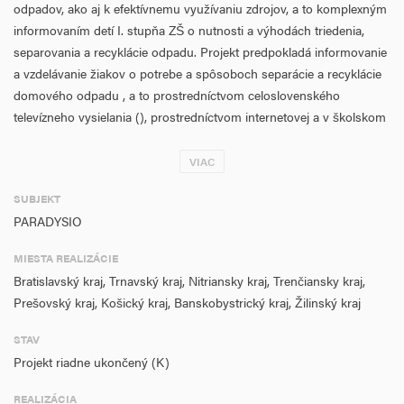
odpadov, ako aj k efektívnemu využívaniu zdrojov, a to komplexným
informovaním detí I. stupňa ZŠ o nutnosti a výhodách triedenia,
separovania a recyklácie odpadu. Projekt predpokladá informovanie
a vzdelávanie žiakov o potrebe a spôsoboch separácie a recyklácie
domového odpadu , a to prostredníctvom celoslovenského
televízneho vysielania (), prostredníctvom internetovej a v školskom
prostredí. Ide o ktivity zahŕňajúce niekoľko rôznych informačných
nástrojov, z ktorých každý je primárne určený pre inú vekovú
VIAC
skupinu, aby spolu tvorili komplexnú infokampaň, ktorá má
SUBJEKT
potenciál osloviť všetkých žiakov I.stupňa ZŠ.
PARADYSIO
. Projekt efektívnou a modernou formou Projekt je zameraný na
MIESTA REALIZÁCIE
žiakov, nakoľko z pohľadu budovania ekologických návykov je
Bratislavský kraj, Trnavský kraj, Nitriansky kraj, Trenčiansky kraj,
najviac efektívne začať vzdelávať deti.
Prešovský kraj, Košický kraj, Banskobystrický kraj, Žilinský kraj
Žiadateľ má bohaté skúsenosti s informačnými aktivitami pre deti
základných a materských škôl, a to hlavne multimediálneho
STAV
zamerania.
Projekt riadne ukončený (K)
REALIZÁCIA