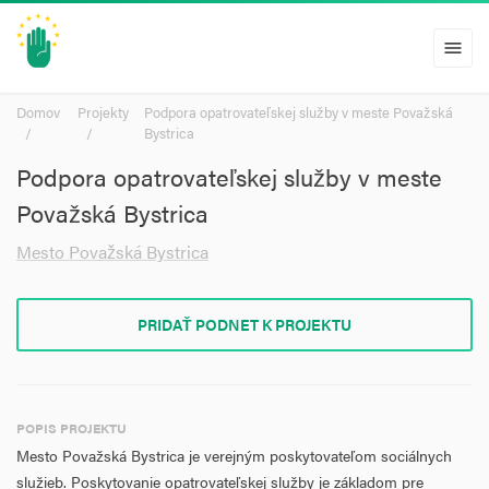
menu
Domov
Projekty
Podpora opatrovateľskej služby v meste Považská
Bystrica
Podpora opatrovateľskej služby v meste
Považská Bystrica
Mesto Považská Bystrica
PRIDAŤ PODNET K PROJEKTU
POPIS PROJEKTU
Mesto Považská Bystrica je verejným poskytovateľom sociálnych
služieb. Poskytovanie opatrovateľskej služby je základom pre