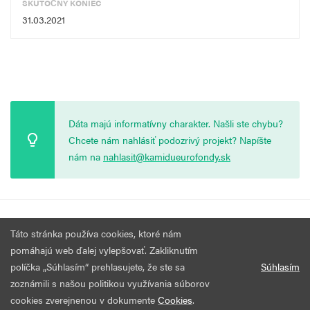
SKUTOČNÝ KONIEC
31.03.2021
Dáta majú informatívny charakter. Našli ste chybu?
Chcete nám nahlásiť podozrivý projekt? Napíšte
nám na
nahlasit@kamidueurofondy.sk
© 2026 Vytvorila
Nadácia Zastavme Korupciu
.
Výzvy
Podmienky
Táto stránka používa cookies, ktoré nám
Všetky práva vyhradené.
používania
pomáhajú web ďalej vylepšovať. Zakliknutím
políčka „Súhlasím“ prehlasujete, že ste sa
Súhlasím
zoznámili s našou politikou využívania súborov
cookies zverejnenou v dokumente
Cookies
.