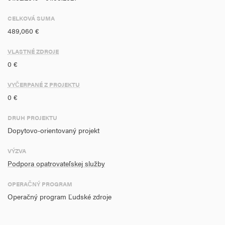
Celková suma projektu:
CELKOVÁ SUMA
489,060 €
Doba realizácie projektu:
VLASTNÉ ZDROJE
0 €
VYČERPANÉ Z PROJEKTU
0 €
DRUH PROJEKTU
Dopytovo-orientovaný projekt
VÝZVA
Podpora opatrovateľskej služby
OPERAČNÝ PROGRAM
Operačný program Ľudské zdroje