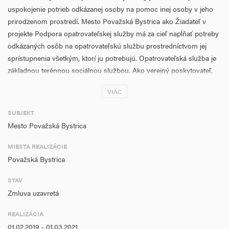
uspokojenie potrieb odkázanej osoby na pomoc inej osoby v jeho
prirodzenom prostredí. Mesto Považská Bystrica ako Žiadateľ v
projekte Podpora opatrovateľskej služby má za cieľ napĺňať potreby
odkázaných osôb na opatrovateľskú službu prostredníctvom jej
sprístupnenia všetkým, ktorí ju potrebujú. Opatrovateľská služba je
základnou terénnou sociálnou službou. Ako verejný poskytovateľ,
chce mesto Považská Bystrica vychádzať v ústrety všetkým, ktorí o
VIAC
túto službu požiadajú. Projekt značne zvýši kvalitu a dostupnosť
opatrovateľskej služby na území mesta Žiadateľa. Projekt je taktiež v
SUBJEKT
súlade so strategickou dokumentáciou na úrovni mesta,
Mesto Považská Bystrica
Trenčianskeho samosprávneho kraja a národnej úrovne
vychádzajúcej z Národnej stratégie SR.
MIESTA REALIZÁCIE
Považská Bystrica
Základné informácie projektu
:
STAV
Názov projektu:
Zmluva uzavretá
Aktivita projektu:
REALIZÁCIA
Merateľné ukazovatele:
01.02.2019 - 01.03.2021