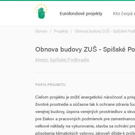
Eurofondové projekty
Kto čerpá 
Domov
Projekty
Obnova budovy ZUŠ - Spišské Podhr
Obnova budovy ZUŠ - Spišské Podh
Mesto Spišské Podhradie
POPIS PROJEKTU
Cieľom projektu je znížiť energetickú náročnosť a pri
životné prostredie a súčasne tak k ochrane zdravia ľu
verejnej budovy, úspora verejných prostriedkov a skv
pre žiakov a pracovných podmienok pre zamestnancov
celkové náklady na vykurovanie, stavba sa ochráni pr
pôsobenia klimatických vplyvov, zároveň dôjde k zvýše