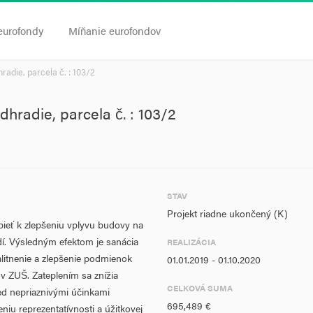
eurofondy
Míňanie eurofondov
adie, parcela č. : 103/2
radie, parcela č. : 103/2
STAV
Projekt riadne ukončený (K)
spieť k zlepšeniu vplyvu budovy na
dí. Výsledným efektom je sanácia
REALIZÁCIA
alitnenie a zlepšenie podmienok
01.01.2019 - 01.10.2020
 ZUŠ. Zateplením sa znížia
CELKOVÁ SUMA
ed nepriaznivými účinkami
695,489 €
niu reprezentatívnosti a úžitkovej