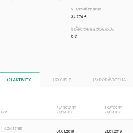
VLASTNÉ ZDROJE
34,774 €
ýkajúcich sa zateplenia stavebných
talácie systému núteného vetrania
VYČERPANÉ Z PROJEKTU
e interiérového osvetlenia .
0 €
lue for Money“, ktorý sa určí
enie potreby energie v predmetnej
ľ ,,Value for Money“ je výsledným
 ,, získaná hodnota za vynaložené
(2) AKTIVITY
(17) CIELE
(5) DODÁVATELIA
oney"
1,065671968
, čím projekt
1. OP KŽP
.
PLÁNOVANÝ
SKUTOČNÝ
TYP
ZAČIATOK
ZAČIATOK
A.ZNÍŽENIE
01.01.2019
21.01.2019