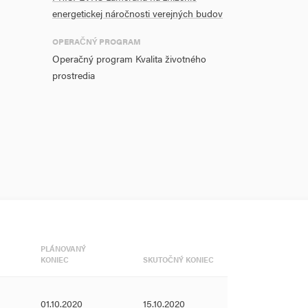
energetickej náročnosti verejných budov
OPERAČNÝ PROGRAM
Operačný program Kvalita životného
prostredia
PLÁNOVANÝ
KONIEC
SKUTOČNÝ KONIEC
01.10.2020
15.10.2020