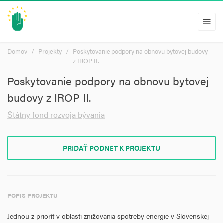
menu
Domov
Projekty
Poskytovanie podpory na obnovu bytovej budovy
z IROP II.
Poskytovanie podpory na obnovu bytovej
budovy z IROP II.
Štátny fond rozvoja bývania
PRIDAŤ PODNET K PROJEKTU
POPIS PROJEKTU
Jednou z priorít v oblasti znižovania spotreby energie v Slovenskej