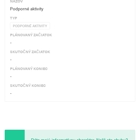
NÁZOV
Podporné aktivity
TYP
PODPORNÉ AKTIVITY
PLÁNOVANÝ ZAČIATOK
-
SKUTOČNÝ ZAČIATOK
-
PLÁNOVANÝ KONIEC
-
SKUTOČNÝ KONIEC
-
Dáta majú informatívny charakter. Našli ste chybu?