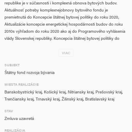
republike je v súčasnosti i komplexná obnova bytových budov.
Aktuálnosť potreby komplexnejobnovy bytového fondu je
premietnutá do Koncepcie štátnej bytovej politiky do roku 2020,
Aktualizácie koncepcie energetickej hospodárnosti budov do roku
2010s výhľadom do roku 2020 ako aj do Programového vyhlásenia
vlády Slovenskej republiky. Koncepcia štátnej bytovej politiky do
roku 2020 je rámcovýmdokumentom, ktorý formuluje priority a
strategické zámery štátu v rozvoji bývania.
VIAC
Aktuálny stav bytového fondu podľa koncepcie štátnej bytovej
SUBJEKT
politiky je vo veľkej miere výsledkom výstavby bytových a rodinných
Štátny fond rozvoja bývania
domov pred rokom 1990(takmer 3/4 bytového fondu). Značná časť
MIESTA REALIZÁCIE
bytov v bytových domoch postavených väčšinou formou
Banskobystrický kraj, Košický kraj, Nitriansky kraj, Prešovský kraj,
hromadnej výstavby panelovou technológiou vykazujenedostatky,
Trenčiansky kraj, Trnavský kraj, Žilinský kraj, Bratislavský kraj
ktorých neodstránenie môže vyústiť k vzniku porúch ohrozujúcich
bezpečnosť a zdravie ich obyvateľov. Hlavnými príčinami uvedeného
STAV
stavu súprekročenie pôvodne uvažovanej životnosti, dlhodobo
Zmluva uzavretá
zanedbávaná údržba, výrazné opotrebovanie nosných prvkov
budov a obvodového plášťa a nevyhovujúcistav vnútorných
REALIZÁCIA