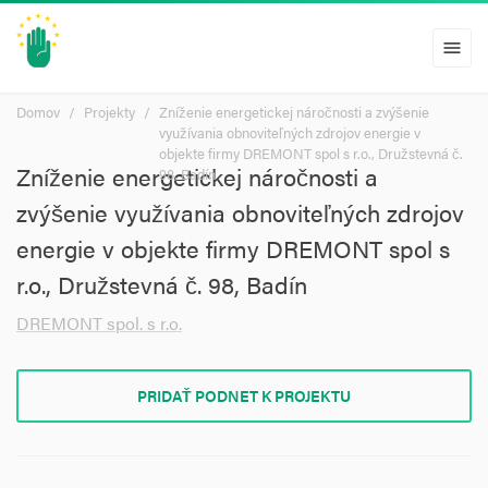
menu
Domov
Projekty
Zníženie energetickej náročnosti a zvýšenie
využívania obnoviteľných zdrojov energie v
objekte firmy DREMONT spol s r.o., Družstevná č.
Zníženie energetickej náročnosti a
98, Badín
zvýšenie využívania obnoviteľných zdrojov
energie v objekte firmy DREMONT spol s
r.o., Družstevná č. 98, Badín
DREMONT spol. s r.o.
PRIDAŤ PODNET K PROJEKTU