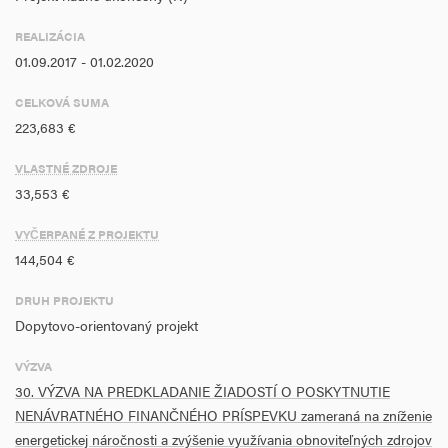
Objekt slúži ako výrobná hala a v miestach vstavkov a podkrovia sú
umiestnené administratívne a skladové priestory. Účel objektu
REALIZÁCIA
zostane aj po zrealizovaní navrhovaných opatrení totožný, budova
01.09.2017 - 01.02.2020
bude naďalej slúžiť ako montážna hala s administratívnymi a
skladovými priestormi.
CELKOVÁ SUMA
223,683 €
VLASTNÉ ZDROJE
33,553 €
VYČERPANÉ Z PROJEKTU
144,504 €
DRUH PROJEKTU
Dopytovo-orientovaný projekt
VÝZVA
30. VÝZVA NA PREDKLADANIE ŽIADOSTÍ O POSKYTNUTIE
NENÁVRATNÉHO FINANČNÉHO PRÍSPEVKU zameraná na zníženie
energetickej náročnosti a zvýšenie využívania obnoviteľných zdrojov