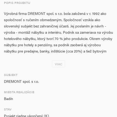
POPIS PROJEKTU
Výrobná firma DREMONT spol. s r.o. bola založená v r. 1992 ako
spoločnosť s ručením obmedzeným. Spoločnosť vznikla ako
slovenský subjekt bez zahraničnej účasti. Jej poslaním je návrh -
výroba - montáž nábytku a interiéru. Podnik sa zameriava na výrobu
hotelového nábytku, ktorý tvorí 70 % jeho produkcie. Okrem výroby
nábytku pre hotely a penzióny, sa podnik zaoberá aj výrobou
nábytku pre predajne, banky, inštitúcie (cca 20%) a tiež bytovým
dizajnom a zariaďovaním (cca 10%). Aby podnik mohol stále
napredovať v náročnom drevársko-výrobnom konkurenčnom
VIAC
prostredí a aby mohol získavať nové prednosti oproti konkurencii je
SUBJEKT
nevyhnutné stále napredovať vo vývoji a celkovej inovácii.
DREMONT spol. s r.o.
V rámci výzvy zameranej na zníženie energetickej náročnosti a
MIESTA REALIZÁCIE
zvýšenie využívania OZE v podnikoch sa preto spoločnosť rozhodla
Badín
pre úpravu jestvujúceho objektu firmy, výrobnej haly na ul.
Družstevnej č. 98 v Badíne. Jedná sa o nadzemný dvojpodlažný
STAV
objekt bez podpivničenia, halového charakteru, obdĺžnikového tvaru.
Projekt riadne ukončený (K)