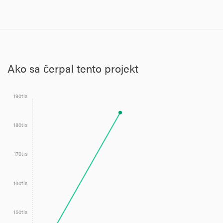
Ako sa čerpal tento projekt
190tis
180tis
170tis
160tis
150tis