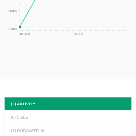
140tis
130tis
10.2019
11.2019
(3) AKTIVITY
(6) CIELE
(7) DODÁVATELIA