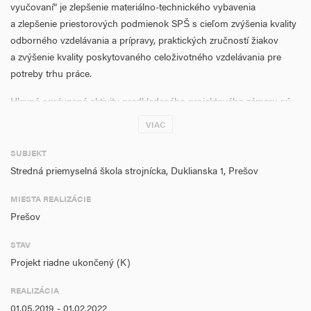
vyučovaní“ je zlepšenie materiálno-technického vybavenia
a zlepšenie priestorových podmienok SPŠ s cieľom zvýšenia kvality
odborného vzdelávania a prípravy, praktických zručností žiakov
a zvýšenie kvality poskytovaného celoživotného vzdelávania pre
potreby trhu práce.
Hlavné oprávnené aktivity predkladaného projektového zámeru sú
nasledovné:
VIAC
Obstaranie materiálno-technického vybavenia odborných
SUBJEKT
učební,
Stredná priemyselná škola strojnícka, Duklianska 1, Prešov
Stavebné úpravy a rekonštrukcia vnútorných priestorov SPŠ
strojníckej
MIESTA REALIZÁCIE
Prešov
Predkladaný projekt s názvom „Zvýšenie počtu žiakov SPŠ
strojníckej na praktickom vyučovaní“ je v súlade so stratégiou IROP,
STAV
PO 2 – Ľahší prístup k efektívnym a kvalitnejším verejným službám,
Projekt riadne ukončený (K)
pretože realizácia projektu smeruje k rozvoju takej oblasti, ktorá
podmieňuje kvalitu života a konkurencieschopnosť územia a to
REALIZÁCIA
prostredníctvom zabezpečenia efektívneho a udržateľného
01.05.2019 - 01.02.2022