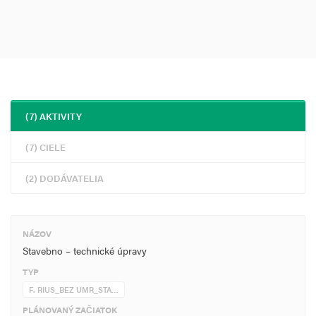
Počet podporených učební polytechnických
Počet podporených učební prírodovedných
Počet podporených základných škôl
Hodnoty merateľných ukazovateľov sú stanovené a vyčíslené
v projekte, tieto hodnoty sa budú vykazovať po realizácií projektu.
(7) AKTIVITY
(7) CIELE
(2) DODÁVATELIA
NÁZOV
Stavebno – technické úpravy
TYP
F. RIUS_BEZ UMR_STA…
PLÁNOVANÝ ZAČIATOK