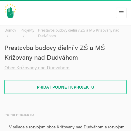
menu
Domov
Projekty
Prestavba budovy dielní v ZŠ a MŠ Križovany nad
Dudváhom
Prestavba budovy dielní v ZŠ a MŠ
Križovany nad Dudváhom
Obec Križovany nad Dudváhom
PRIDAŤ PODNET K PROJEKTU
POPIS PROJEKTU
V súlade s rozvojom obce Križovany nad Dudváhom a rozvojom