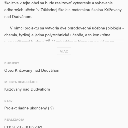
školstva v tejto obci sa bude realizovať vytvorenie a vybavenie
odborných učební v Základnej škole s materskou školou Križovany
nad Dudváhom.
V rámci projektu sa vytvoria dve prírodovedné učebne (biológia -
chémia, fyzika) a jedna polytechnická učebňa, a to konkrétne
v nevyužívanej budove ZŠ. V existujúcom hlavnom pavilóne sa
vytvorí jedna učebňa IKT a jedna učebňa cudzích jazykov. Projekt
VIAC
bude taktiež zahŕňať stavebno-technické úpravy pre potreby
obstarania učební, ktoré sa budú nachádzať v nevyužívanej budove
SUBJEKT
ZŠ.
Obec Križovany nad Dudváhom
Cieľom projektu je teda skvalitniť vzdelávanie v obci Križovany
MIESTA REALIZÁCIE
nad Dudváhom i v okolitom regióne.
Križovany nad Dudváhom
Cieľ projektu sa dosiahne realizáciou nasledovných aktivít:
STAV
Projekt riadne ukončený (K)
Obstaranie učebne cudzích jazykov
Obstaranie učebne biológie a chémie
REALIZÁCIA
Obstaranie učebne fyziky
01.11.2020 - 01.06.2021