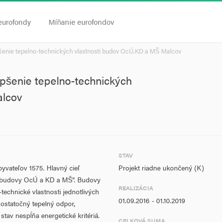
eurofondy
Míňanie eurofondov
šenie tepelno-technických vlastnosti budov OcÚ,KD a MŠ Malcov
pšenie tepelno-technických
alcov
STAV
yvateľov 1575. Hlavný cieľ
Projekt riadne ukončený (K)
ej budovy OcÚ a KD a MŠ". Budovy
REALIZÁCIA
echnické vlastnosti jednotlivých
01.09.2016 - 01.10.2019
dostatočný tepelný odpor,
tav nespĺňa energetické kritériá.
CELKOVÁ SUMA