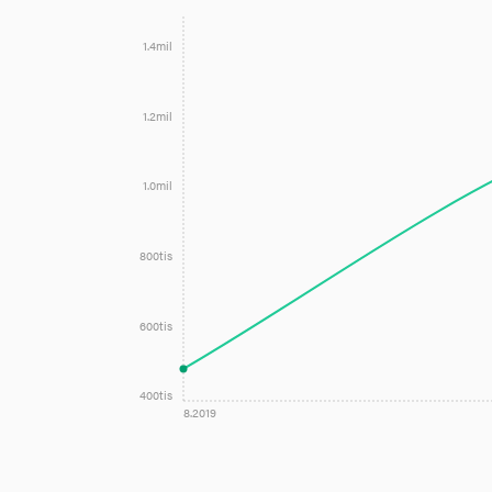
1.4mil
1.2mil
1.0mil
800tis
600tis
400tis
8.2019