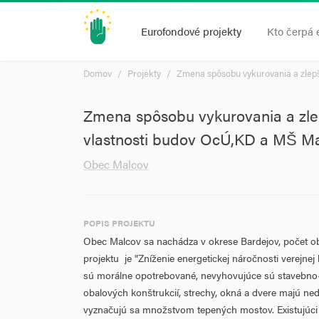
Eurofondové projekty
Kto čerpá 
Domov
Projekty
Zmena spôsobu vykurovania a zlep
Zmena spôsobu vykurovania a zle
vlastnosti budov OcÚ,KD a MŠ M
Obec Malcov
POPIS PROJEKTU
Obec Malcov sa nachádza v okrese Bardejov, počet ob
projektu je "Zníženie energetickej náročnosti verejn
sú morálne opotrebované, nevyhovujúce sú stavebno-t
obalových konštrukcií, strechy, okná a dvere majú ne
vyznačujú sa množstvom tepených mostov. Existujúci s