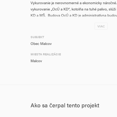
Vykurovanie je nerovnomerné a ekonomicky náročné. 
vykurovanie „OcÚ a KD“, kotolňa na tuhé palivo, slúž
KD a MŠ. Budova OcÚ a KD je administratívna budov
zmysle zákona, v budove sa nachádza sála KD. MŠ nav
VIAC
funkcie predškolského zariadenia.
Hlavné aktivity projektu: A1: Zníženie energetickej n
SUBJEKT
Zníženie energetickej náročnosti budovy MŠ
Obec Malcov
ŠC:
- zlepšovanie tepelno-technických vlastností stavebný
MIESTA REALIZÁCIE
- modernizácia vykurovacieho systému, zníženie spotr
Malcov
merania a riadenia
- inštalácia zariadení na využívanie OZE - tepelné čer
- modernizácia osvetlenia
- odstránenie negatívneho dopadu na ŽP
- vybudovanie bezbariérového prístupu
Ako sa čerpal tento projekt