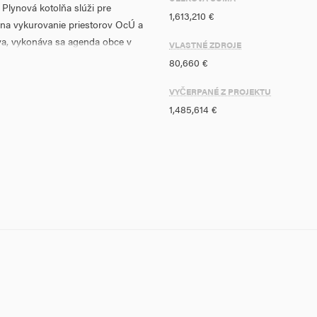
Plynová kotolňa slúži pre
1,613,210 €
i na vykurovanie priestorov OcÚ a
a, vykonáva sa agenda obce v
VLASTNÉ ZDROJE
števuje 37detí, poskytuje všetky
80,660 €
áročnosti budovy OcÚ a KD a A2:
VYČERPANÉ Z PROJEKTU
1,485,614 €
ch konštrukcií
eby energie a inštalácia systémov
padlá