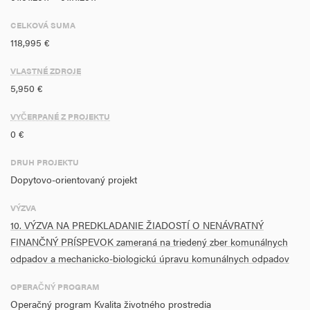
v obci Spišský Štiavnik vytvoríme podmienky aby sa čo najväčší
CELKOVÁ SUMA
podiel vytriedených odpadov prepravil do zariadenia na spracovanie
118,995 €
odpadov, kde sa bude vytriedený odpad opätovne používať,
recyklovať a zhodnocovať.
VLASTNÉ ZDROJE
5,950 €
VYČERPANÉ Z PROJEKTU
0 €
DRUH PROJEKTU
Dopytovo-orientovaný projekt
VÝZVA
10. VÝZVA NA PREDKLADANIE ŽIADOSTÍ O NENÁVRATNÝ
FINANČNÝ PRÍSPEVOK zameraná na triedený zber komunálnych
odpadov a mechanicko-biologickú úpravu komunálnych odpadov
OPERAČNÝ PROGRAM
Operačný program Kvalita životného prostredia