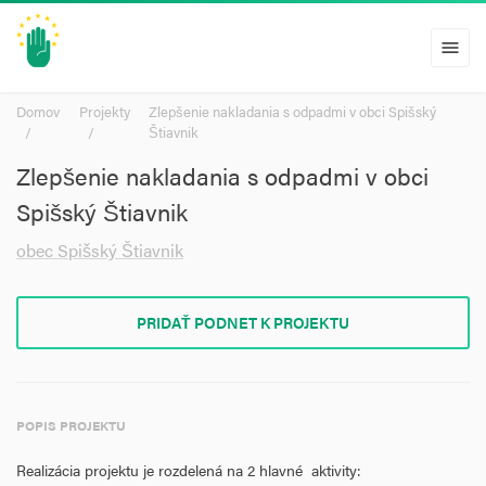
menu
Domov
Projekty
Zlepšenie nakladania s odpadmi v obci Spišský
Štiavnik
Zlepšenie nakladania s odpadmi v obci
Spišský Štiavnik
obec Spišský Štiavnik
PRIDAŤ PODNET K PROJEKTU
POPIS PROJEKTU
Realizácia projektu je rozdelená na 2 hlavné aktivity: