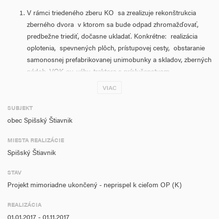
V rámci triedeného zberu KO sa zrealizuje rekonštrukcia
zberného dvora v ktorom sa bude odpad zhromažďovať,
predbežne triediť, dočasne ukladať. Konkrétne: realizácia
oplotenia, spevnených plôch, prístupovej cesty, obstaranie
samonosnej prefabrikovanej unimobunky a skladov, zberných
nádob, VOK-ov, váhy, traktora s príslušenstvom .
Zvyšovanie informovanosti v oblasti odpadového
VIAC
hospodárstva zrealizujeme 5 informačnými aktivitami,
navrhnutými OZ Priatelia Zeme k zvýšeniu množstva
SUBJEKT
vytriedeného KO a podpory predchádzania vzniku odpadov.
obec Spišský Štiavnik
V projekte sa zameriame na triedený zber BRKO z parkov, záhrad a
MIESTA REALIZÁCIE
cintorínov, drobného stavebného odpadu, objemného odpadu,
Spišský Štiavnik
jedlých olejov a tukov z domácností. Realizáciou projektu sa zvýši
množstvo vytriedeného KO na projektom zamerané druhy odpadov
STAV
a zvýši sa kapacita pre triedenie KO z 0 t na 145t po realizácií
Projekt mimoriadne ukončený - neprispel k cieľom OP (K)
projektu. Záujmovým územím bude územie obce Spišský Štiavnik.
REALIZÁCIA
V odpadovom hospodárstve investíciou do odpadovej infraštruktúry
01.01.2017 - 01.11.2017