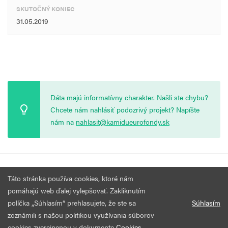
SKUTOČNÝ KONIEC
31.05.2019
Dáta majú informatívny charakter. Našli ste chybu?
Chcete nám nahlásiť podozrivý projekt? Napíšte
nám na
nahlasit@kamidueurofondy.sk
© 2026 Vytvorila
Nadácia Zastavme Korupciu
.
Výzvy
Podmienky
Táto stránka používa cookies, ktoré nám
Všetky práva vyhradené.
používania
pomáhajú web ďalej vylepšovať. Zakliknutím
políčka „Súhlasím“ prehlasujete, že ste sa
Súhlasím
zoznámili s našou politikou využívania súborov
cookies zverejnenou v dokumente
Cookies
.