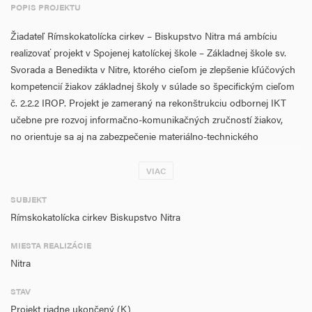
POPIS PROJEKTU
Žiadateľ Rímskokatolícka cirkev – Biskupstvo Nitra má ambíciu
realizovať projekt v Spojenej katolíckej škole – Základnej škole sv.
Svorada a Benedikta v Nitre, ktorého cieľom je zlepšenie kľúčových
kompetencií žiakov základnej školy v súlade so špecifickým cieľom
č. 2.2.2 IROP. Projekt je zameraný na rekonštrukciu odbornej IKT
učebne pre rozvoj informačno-komunikačných zručností žiakov,
no orientuje sa aj na zabezpečenie materiálno-technického
vybavenia základnej školy aj z hľadiska jej funkcie ako centra
celoživotného vzdelávania a sprístupnenia podporenej učebne pre
VIAC
verejnosť a poskytovateľov celoživotného vzdelávania v súlade so
SUBJEKT
zákonom č. 568/2009 Z. z. o celoživotnom vzdelávaní a o zmene a
Rímskokatolícka cirkev Biskupstvo Nitra
doplnení niektorých zákonov. Zlepšenie kľúčových kompetencií
žiakov bude dosiahnuté realizáciou dvoch hlavných aktivít:
MIESTA REALIZÁCIE
Nitra
hlavná aktivita č. 1 – IKT učebňa – realizáciou aktivity sa
zabezpečí nové vybavenie jestvujúcej IKT učebne,
STAV
hlavná aktivita č. 2 – Stavebné práce – realizáciou aktivity sa
Projekt riadne ukončený (K)