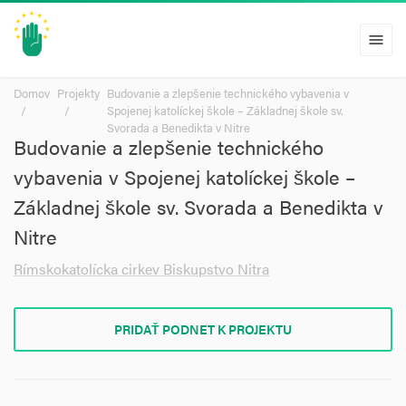
menu
Domov
Projekty
Budovanie a zlepšenie technického vybavenia v
Spojenej katolíckej škole – Základnej škole sv.
Svorada a Benedikta v Nitre
Budovanie a zlepšenie technického
vybavenia v Spojenej katolíckej škole –
Základnej škole sv. Svorada a Benedikta v
Nitre
Rímskokatolícka cirkev Biskupstvo Nitra
PRIDAŤ PODNET K PROJEKTU