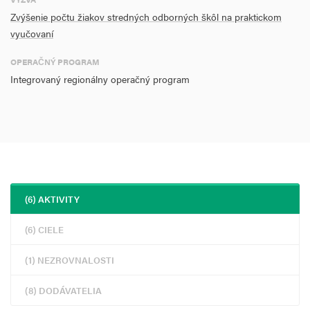
Podlahová plocha renovovaných verejných
Zvýšenie počtu žiakov stredných odborných škôl na praktickom
budov
vyučovaní
OPERAČNÝ PROGRAM
Integrovaný regionálny operačný program
(6) AKTIVITY
(6) CIELE
(1) NEZROVNALOSTI
(8) DODÁVATELIA