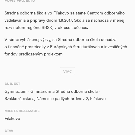
POPIS PROJEKTU
Stredná odborná škola vo Fiľakovo sa stane Centrom odborného
vzdelávania a prípravy dňom 1.9.2017. Škola sa nachádza v menej
rozvinutom regióne BBSK, v okrese Lučenec.
V rámci vyhlásenej výzvy, sa Stredná odborná škola uchádza
o finančné prostriedky z Európskych štrukturálnych a investičných
fondov predloženým projektom.
Realizáciou projektu sa vylepší materiálno-technické vybavenie
VIAC
Strednej odbornej školy vo Fiľakove, zlepšia sa podmienky pre
praktické vyučovanie v priestoroch pre odborný výcvik, odbornú
SUBJEKT
prax, odborné dielne a učebne. Zlepší sa kvalita odborného
Gymnázium - Gimnázium a Stredná odborná škola -
vzdelávania a prípravy, študenti dostanú možnosť lepších
Szakközépiskola, Námestie padlých hrdinov 2, Fiľakovo
praktických zručností pre trh práce, zvýši sa úroveň celoživotného
vzdelávania,
MIESTA REALIZÁCIE
Fiľakovo
Vzdelávanie v Strednej odbornej škole zároveň rozvíja prvky
inkluzívneho vzdelávania.
STAV