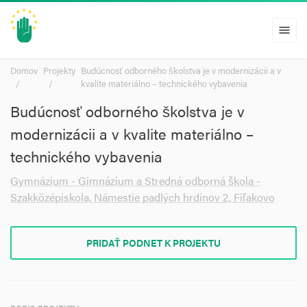
menu
Domov
Projekty
Budúcnosť odborného školstva je v modernizácii a v
kvalite materiálno – technického vybavenia
Budúcnosť odborného školstva je v
modernizácii a v kvalite materiálno –
technického vybavenia
Gymnázium - Gimnázium a Stredná odborná škola -
Szakközépiskola, Námestie padlých hrdinov 2, Fiľakovo
PRIDAŤ PODNET K PROJEKTU