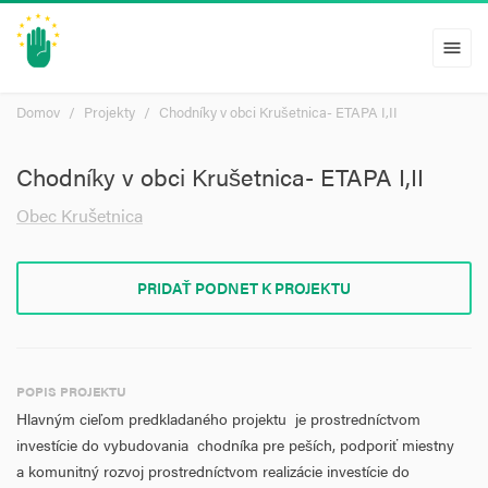
menu
Domov
Projekty
Chodníky v obci Krušetnica- ETAPA I,II
Chodníky v obci Krušetnica- ETAPA I,II
Obec Krušetnica
PRIDAŤ PODNET K PROJEKTU
POPIS PROJEKTU
Hlavným cieľom predkladaného projektu je prostredníctvom
investície do vybudovania chodníka pre peších, podporiť miestny
a komunitný rozvoj prostredníctvom realizácie investície do