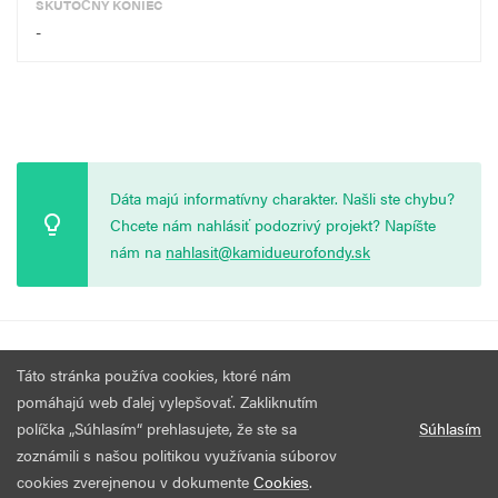
SKUTOČNÝ KONIEC
-
Dáta majú informatívny charakter. Našli ste chybu?
Chcete nám nahlásiť podozrivý projekt? Napíšte
nám na
nahlasit@kamidueurofondy.sk
© 2026 Vytvorila
Nadácia Zastavme Korupciu
.
Výzvy
Podmienky
Táto stránka používa cookies, ktoré nám
Všetky práva vyhradené.
používania
pomáhajú web ďalej vylepšovať. Zakliknutím
políčka „Súhlasím“ prehlasujete, že ste sa
Súhlasím
zoznámili s našou politikou využívania súborov
cookies zverejnenou v dokumente
Cookies
.