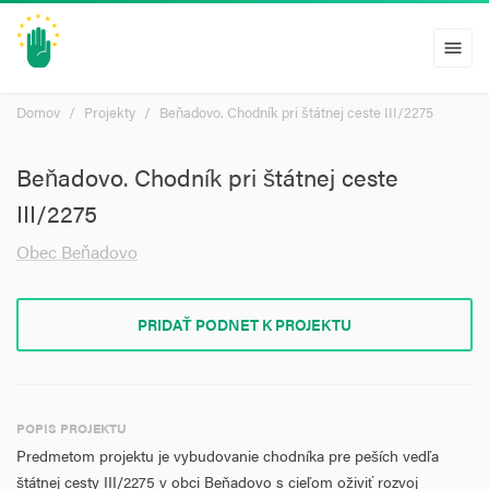
menu
Domov
Projekty
Beňadovo. Chodník pri štátnej ceste III/2275
Beňadovo. Chodník pri štátnej ceste
III/2275
Obec Beňadovo
PRIDAŤ PODNET K PROJEKTU
POPIS PROJEKTU
Predmetom projektu je vybudovanie chodníka pre peších vedľa
štátnej cesty III/2275 v obci Beňadovo s cieľom oživiť rozvoj