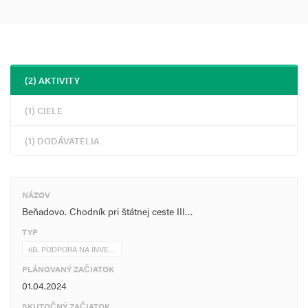
(2) AKTIVITY
(1) CIELE
(1) DODÁVATELIA
NÁZOV
Beňadovo. Chodník pri štátnej ceste III…
TYP
6B. PODPORA NA INVE…
PLÁNOVANÝ ZAČIATOK
01.04.2024
SKUTOČNÝ ZAČIATOK