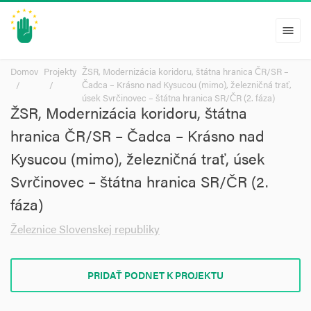
menu
Domov
Projekty
ŽSR, Modernizácia koridoru, štátna hranica ČR/SR –
Čadca – Krásno nad Kysucou (mimo), železničná trať,
úsek Svrčinovec – štátna hranica SR/ČR (2. fáza)
ŽSR, Modernizácia koridoru, štátna
hranica ČR/SR – Čadca – Krásno nad
Kysucou (mimo), železničná trať, úsek
Svrčinovec – štátna hranica SR/ČR (2.
fáza)
Železnice Slovenskej republiky
PRIDAŤ PODNET K PROJEKTU