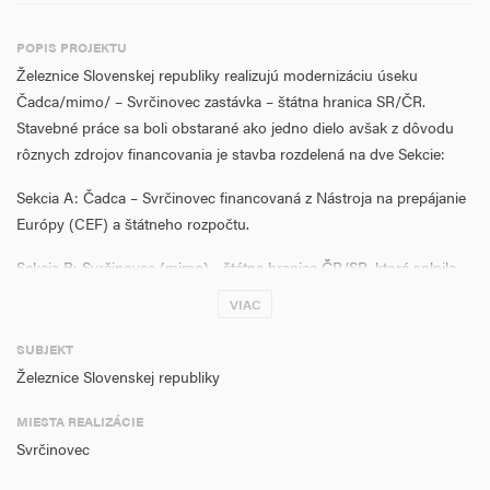
POPIS PROJEKTU
Železnice Slovenskej republiky realizujú modernizáciu úseku
Čadca/mimo/ – Svrčinovec zastávka – štátna hranica SR/ČR.
Stavebné práce sa boli obstarané ako jedno dielo avšak z dôvodu
rôznych zdrojov financovania je stavba rozdelená na dve Sekcie:
Sekcia A: Čadca – Svrčinovec financovaná z Nástroja na prepájanie
Európy (CEF) a štátneho rozpočtu.
Sekcia B: Svrčinovec (mimo) - štátna hranica ČR/SR, ktorá splnila
podmienky rozdelenia na 2 fázy a ktorej prvá fáza bola financovaná z
VIAC
Operačného programu Integrovaná infraštruktúra 2014 – 2020 a
štátneho rozpočtu a druhá fáza, ktorá je predmetom tejto ŽoNFP
SUBJEKT
bude financovaná z Programu Slovensko 2021-2027 a štátneho
Železnice Slovenskej republiky
rozpočtu. Pre druhú fázu sekcie B budeme ďalej používať názov: „
MIESTA REALIZÁCIE
Predmetom projektu je modernizácia jestvujúcej dvojkoľajne
Svrčinovec
železničnej trate 106D Žilina – Čadca – Mosty u Jablunkova CZ v