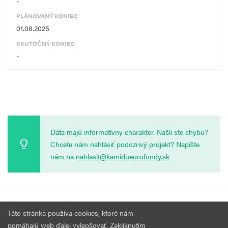
-
PLÁNOVANÝ KONIEC
01.08.2025
SKUTOČNÝ KONIEC
-
Dáta majú informatívny charakter. Našli ste chybu?
Chcete nám nahlásiť podozrivý projekt? Napíšte
nám na
nahlasit@kamidueurofondy.sk
© 2026 Vytvorila
Nadácia Zastavme Korupciu
.
Výzvy
Podmienky
Táto stránka používa cookies, ktoré nám
Všetky práva vyhradené.
používania
pomáhajú web ďalej vylepšovať. Zakliknutím