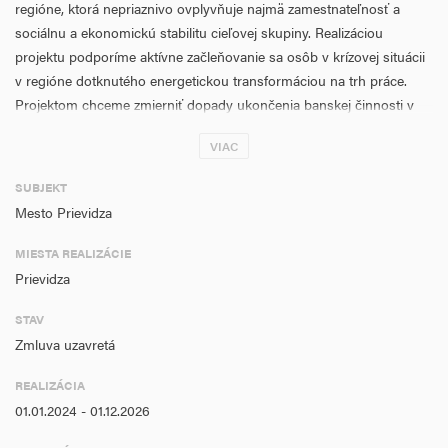
regióne, ktorá nepriaznivo ovplyvňuje najmä zamestnateľnosť a
sociálnu a ekonomickú stabilitu cieľovej skupiny. Realizáciou
projektu podporíme
aktívne začleňovanie sa osôb v krízovej situácii
v regióne dotknutého energetickou transformáciou na trh práce.
Projektom chceme zmierniť dopady ukončenia banskej činnosti v
regióne Hornej Nitry a činností spojených s ukončovaním ťažby na
VIAC
obyvateľov. Cieľovou skupinou tak budú predovšetkým zamestnanci
a ich rodinní príslušníci dotknutí prepúšťaním, ale aj všetky osoby
SUBJEKT
dotknuté energetickou transformáciou.
Mesto Prievidza
Dotknutým obyvateľom regiónu, ktorí v dôsledku energetickej
MIESTA REALIZÁCIE
transformácie stratia možnosť pracovať vo svojej profesii, bude
Prievidza
poskytnutá cielená pomoc a podpora na komunitnej úrovni.
Podpora aktívneho začlenenia s cieľom podporovať rovnosť
STAV
príležitostí, nediskrimináciu, zlepšenie zamestnateľnosti, aktívny
Zmluva uzavretá
prístup, najmä v prípade znevýhodnených skupín.
REALIZÁCIA
Poradenstvo a podpora bude
01.01.2024 - 01.12.2026
poskytovaná s uplatnením individuálneho prístupu ku každému