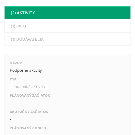
Projekt má nasledujúce merateľné ukazovatele:
(2) AKTIVITY
Výstupový MU:
(1) CIELE
– Počet osôb poskytujúcich sociálne alebo asistenčné služby: 5
Výsledkový MU:
(1) DODÁVATELIA
– Klienti, ktorí využili služby: 500
NÁZOV
Podporné aktivity
TYP
PODPORNÉ AKTIVITY
PLÁNOVANÝ ZAČIATOK
-
SKUTOČNÝ ZAČIATOK
-
PLÁNOVANÝ KONIEC