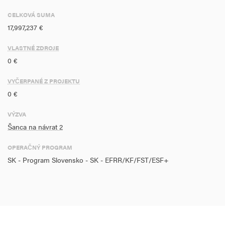
CELKOVÁ SUMA
17,997,237 €
VLASTNÉ ZDROJE
0 €
VYČERPANÉ Z PROJEKTU
0 €
VÝZVA
Šanca na návrat 2
OPERAČNÝ PROGRAM
SK - Program Slovensko - SK - EFRR/KF/FST/ESF+