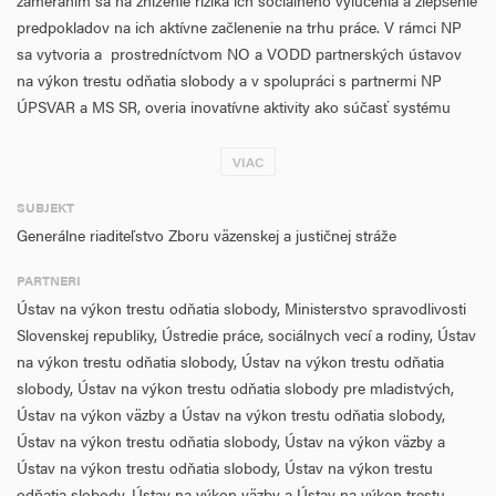
zameraním sa na zníženie rizika ich sociálneho vylúčenia a zlepšenie
predpokladov na ich aktívne začlenenie na trhu práce. V rámci NP
sa vytvoria a prostredníctvom NO a VODD partnerských ústavov
na výkon trestu odňatia slobody a v spolupráci s partnermi NP
ÚPSVAR a MS SR, overia inovatívne aktivity ako súčasť systému
komplexnej podpory, najmä v prípade znevýhodnených skupín
klientov. K inovatívnym aktivitám patria informačno-poradenské
VIAC
služby, ktoré pre osoby v NO budú zamerané na diagnostiku
SUBJEKT
sociálnych problémov, rizík a potrieb po nástupe do výkonu trestu
Generálne riaditeľstvo Zboru väzenskej a justičnej stráže
odňatia slobody a na základe získaných údajov budú stanovené
programy pre zachovanie a udržanie sociálnej kondície klientov. Pre
PARTNERI
osoby vo VODD budú zamerané na komplexnú sociálnu podporu
Ústav na výkon trestu odňatia slobody, Ministerstvo spravodlivosti
klienta pri prechode do spoločnosti a v edukatívnej oblasti budú
Slovenskej republiky, Ústredie práce, sociálnych vecí a rodiny, Ústav
smerovať k uplatneniu sa na trhu práce, riešeniu závislostí, k
na výkon trestu odňatia slobody, Ústav na výkon trestu odňatia
podpore finančnej gramotnosti a sociálneho ukotvenia
slobody, Ústav na výkon trestu odňatia slobody pre mladistvých,
prostredníctvom práce s rodinnými príslušníkmi či blízkymi
Ústav na výkon väzby a Ústav na výkon trestu odňatia slobody,
osobami. Digitalizácia informačno-poradenských služieb a
Ústav na výkon trestu odňatia slobody, Ústav na výkon väzby a
vzdelávacích programov bude zameraná na znižovanie
Ústav na výkon trestu odňatia slobody, Ústav na výkon trestu
administratívnej náročnosti a podporu flexibilita adresnosti
odňatia slobody, Ústav na výkon väzby a Ústav na výkon trestu