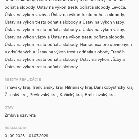
intervencií, najmä pre klientov v záťažových situáciách. Vzdelávanie
odňatia slobody, Ústav na výkon trestu odňatia slobody Levoča,
odborného personálu bude realizované najmä v oblasti motivácie,
Ústav na výkon väzby a Ústav na výkon trestu odňatia slobody,
lektorských zručností, riešenia konfliktov, zaobchádzania s
Ústav na výkon trestu odňatia slobody a Ústav na výkon väzby,
problémovými osobami . Miestom realizácie NP bude Slovenská
Ústav na výkon trestu odňatia slobody a Ústav na výkon väzby,
republika.
Ústav na výkon väzby a Ústav na výkon trestu odňatia slobody,
Aktivity NP sa budú zameriavať na cieľové skupiny: FO v
Ústav na výkon trestu odňatia slobody, Nemocnica pre obvinených
nepriaznivej sociálnej situácií a zamestnanci v oblasti sociálneho
a odsúdených a Ústav na výkon trestu odňatia slobody Trenčín,
začlenenia. Merateľné ukazovatele budú zacielené na Počet osôb
Ústav na výkon trestu odňatia slobody, Ústav na výkon väzby a
poskytujúcich sociálne alebo asistenčné služby (75) a Nové
Ústav na výkon trestu odňatia slobody
inovatívne, systémové opatrenia (1).
MIESTA REALIZÁCIE
Trnavský kraj, Trenčiansky kraj, Nitriansky kraj, Banskobystrický kraj,
Žilinský kraj, Prešovský kraj, Košický kraj, Bratislavský kraj
STAV
Zmluva uzavretá
REALIZÁCIA
01.09.2023 - 01.07.2029