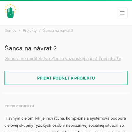
menu
Domov
Projekty
Šanca na návrat 2
Šanca na návrat 2
Generálne riaditeľstvo Zboru väzenskej a justičnej stráže
PRIDAŤ PODNET K PROJEKTU
POPIS PROJEKTU
Hlavným cieľom NP je inovatívna, komplexná a systémová podpora
cieľovej skupiny fyzických osôb v nepriaznivej sociálnej situácii, so